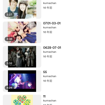
kumachan
16 年前
2:27
0701-03-01
kumachan
16 年前
3:36
0628-07-01
kumachan
16 年前
3:32
55
kumachan
16 年前
4:26
11
kumachan