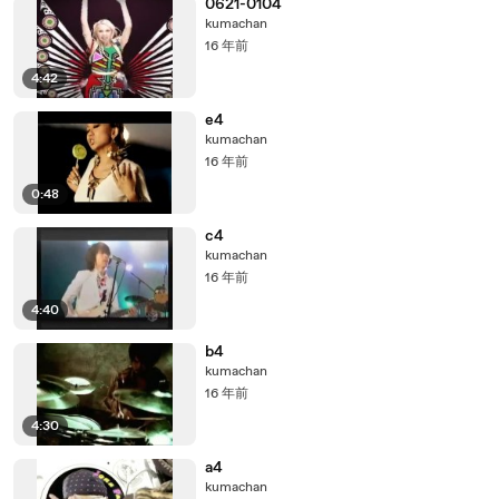
0621-0104
kumachan
16 年前
4:42
e4
kumachan
16 年前
0:48
c4
kumachan
16 年前
4:40
b4
kumachan
16 年前
4:30
a4
kumachan