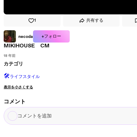
1
共有する
+フォロー
necoda
MIKIHOUSE CM
18 年前
カテゴリ
🛠️
ライフスタイル
表示を小さくする
コメント
コ
メ
ン
ト