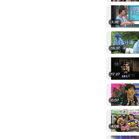
3:36
15:37
17:27
0:07
4:08