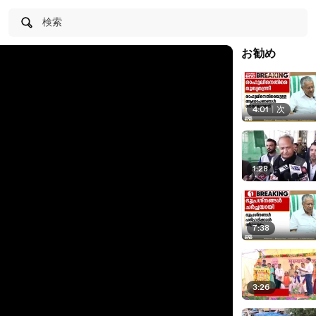
検索
お勧め
4:01
|
次
1:28
7:38
3:26