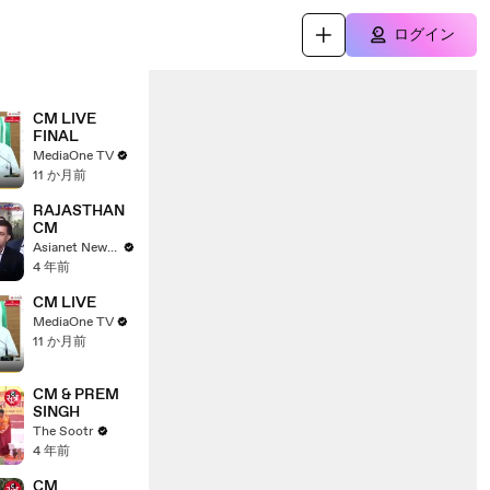
ログイン
CM LIVE
FINAL
MediaOne TV
11 か月前
RAJASTHAN
CM
Asianet News English
4 年前
CM LIVE
MediaOne TV
11 か月前
CM & PREM
SINGH
The Sootr
4 年前
CM