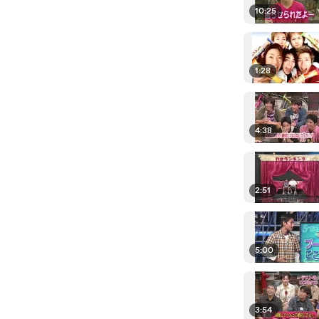
10:25
1:28
4:38
2:51
5:00
3:54