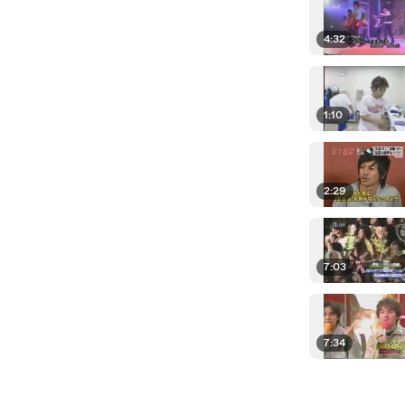
4:32
1:10
2:29
7:03
7:34