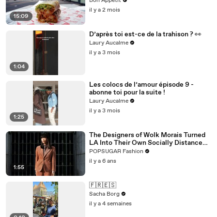
Bon Appétit
il y a 2 mois
15:09
D’après toi est-ce de la trahison ? 👀
Laury Aucalme
il y a 3 mois
1:04
Les colocs de l’amour épisode 9 -
abonne toi pour la suite !
Laury Aucalme
il y a 3 mois
1:25
The Designers of Wolk Morais Turned
LA Into Their Own Socially Distanced
Runway
POPSUGAR Fashion
il y a 6 ans
1:55
🇫🇷🇪🇸
Sacha Borg
il y a 4 semaines