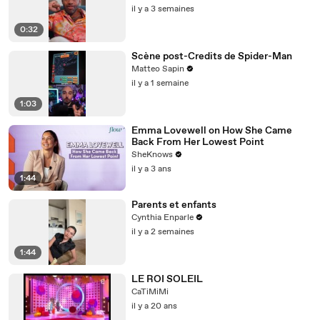
il y a 3 semaines
0:32
Scène post-Credits de Spider-Man
Matteo Sapin
il y a 1 semaine
1:03
Emma Lovewell on How She Came
Back From Her Lowest Point
SheKnows
il y a 3 ans
1:44
Parents et enfants
Cynthia Enparle
il y a 2 semaines
1:44
LE ROI SOLEIL
CaTiMiMi
il y a 20 ans