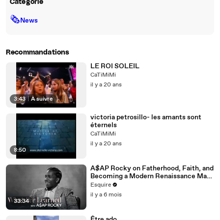
Catégorie
🗞
News
Recommandations
LE ROI SOLEIL
CaTiMiMi
il y a 20 ans
3:43
|
À suivre
victoria petrosillo- les amants sont
éternels
CaTiMiMi
il y a 20 ans
8:50
A$AP Rocky on Fatherhood, Faith, and
Becoming a Modern Renaissance Man |
What I’ve Learned | Esquire
Esquire
il y a 6 mois
33:34
Être ado