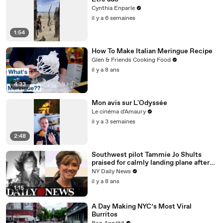
Cynthia Enparle
il y a 6 semaines
1:54
How To Make Italian Meringue Recipe
Glen & Friends Cooking Food
il y a 8 ans
4:33
Mon avis sur L'Odyssée
Le cinéma d'Amaury
il y a 3 semaines
2:48
Southwest pilot Tammie Jo Shults
praised for calmly landing plane after
engine exploded
NY Daily News
il y a 8 ans
1:15
A Day Making NYC’s Most Viral
Burritos