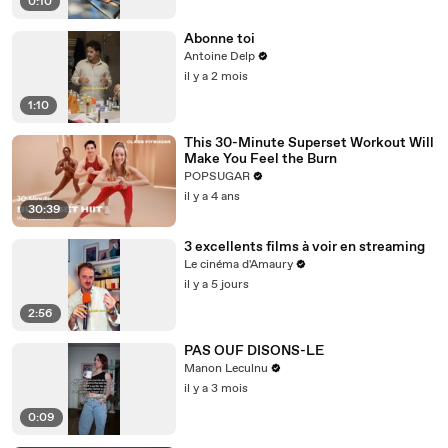
0:10
Abonne toi
Antoine Delp
il y a 2 mois
1:10
This 30-Minute Superset Workout Will
Make You Feel the Burn
POPSUGAR
il y a 4 ans
30:39
3 excellents films à voir en streaming
Le cinéma d'Amaury
il y a 5 jours
2:56
PAS OUF DISONS-LE
Manon Leculnu
il y a 3 mois
0:09