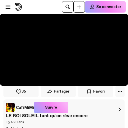
Passer au player
Passer au contenu principal
Se connecter
35
Partager
Favori
Suivre
CaTiMiMi
LE ROI SOLEIL tant qu'on rêve encore
il y a 20 ans