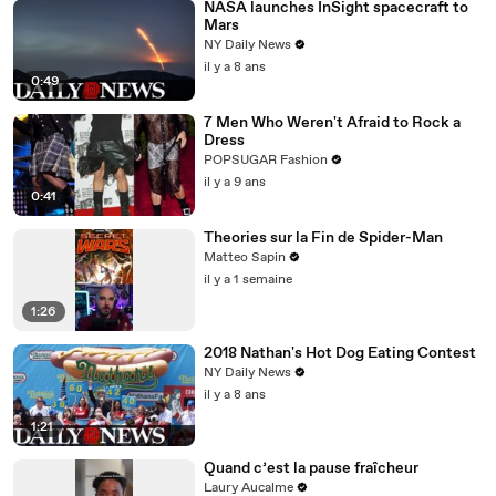
NASA launches InSight spacecraft to
Mars
NY Daily News
il y a 8 ans
0:49
7 Men Who Weren't Afraid to Rock a
Dress
POPSUGAR Fashion
il y a 9 ans
0:41
Theories sur la Fin de Spider-Man
Matteo Sapin
il y a 1 semaine
1:26
2018 Nathan's Hot Dog Eating Contest
NY Daily News
il y a 8 ans
1:21
Quand c’est la pause fraîcheur
Laury Aucalme