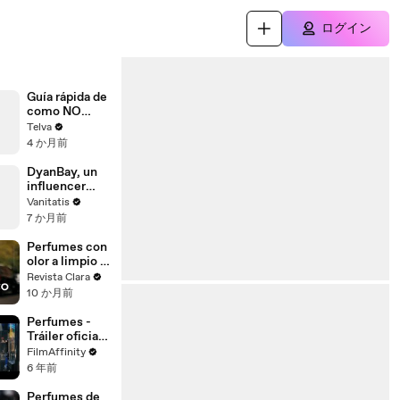
ログイン
Guía rápida de
como NO
comprar
Telva
perfumes
4 か月前
DyanBay, un
influencer
experto en
Vanitatis
perfumes
7 か月前
Perfumes con
olor a limpio y
talco de larga
Revista Clara
duración
10 か月前
Perfumes -
Tráiler oficial
español
FilmAffinity
6 年前
Perfumes de