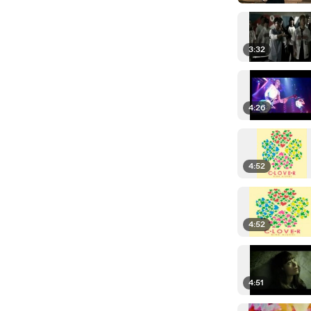
3:32
4:26
4:52
4:52
4:51