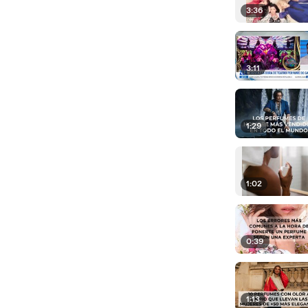
3:36
3:11
1:29
1:02
0:39
1:13