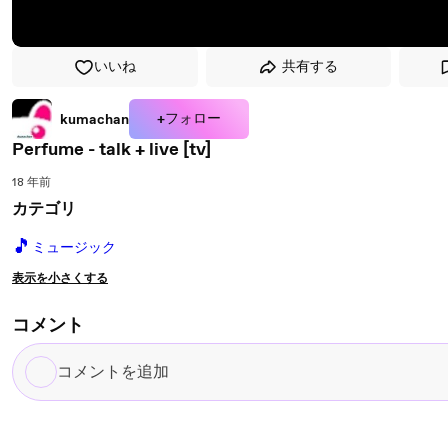
いいね
共有する
+フォロー
kumachan
Perfume - talk + live [tv]
18 年前
カテゴリ
🎵
ミュージック
表示を小さくする
コメント
コ
メ
ン
ト