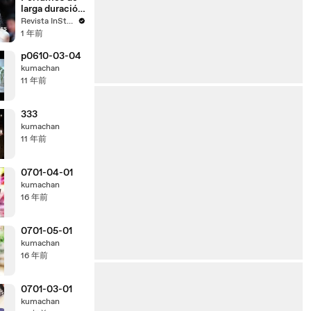
larga duración
para mujeres
Revista InStyle
+50 en verano
1 年前
p0610-03-04
kumachan
11 年前
333
kumachan
11 年前
0701-04-01
kumachan
16 年前
0701-05-01
kumachan
16 年前
0701-03-01
kumachan