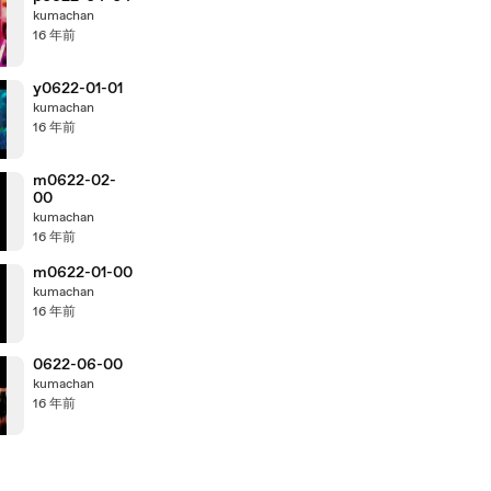
kumachan
16 年前
y0622-01-01
kumachan
16 年前
m0622-02-
00
kumachan
16 年前
m0622-01-00
kumachan
16 年前
0622-06-00
kumachan
16 年前