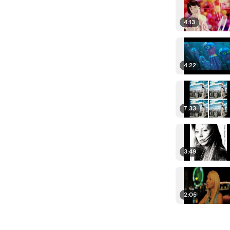
4:13
4:22
7:33
3:49
2:05