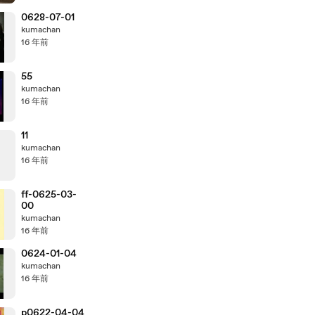
mujeres de
+50 más
0628-07-01
elegantes
kumachan
16 年前
55
kumachan
16 年前
11
kumachan
16 年前
ff-0625-03-
00
kumachan
16 年前
0624-01-04
kumachan
16 年前
p0622-04-04