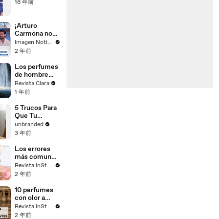
16 年前
¡Arturo
Carmona nos
invita a
Imagen Noticias
Perfume de
2 年前
Gardenia!
Los perfumes
de hombre
más vendidos
Revista Clara
en todo el
1 年前
mundo
5 Trucos Para
Que Tu
Perfume Dure
unbranded
Todo El Día
3 年前
Los errores
más comunes
a la hora de
Revista InStyle
ponerte un
2 年前
perfume
según una
10 perfumes
experta
con olor a
limpio que
Revista InStyle
llevan las
2 年前