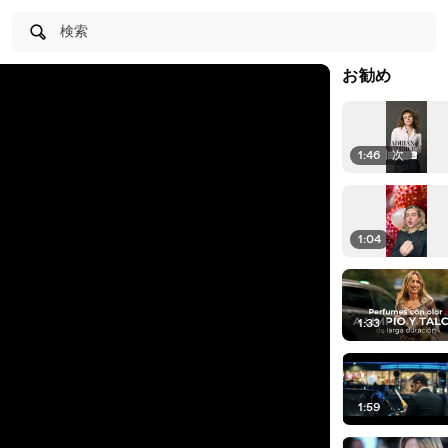
検索
お勧め
1:46
|
次
1:04
1:33
1:59