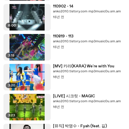
110902 - 14
anko2010.tistory.com mp3music0u.sm.am
15년 전
6:00
110819 - 113
anko2010.tistory.com mp3music0u.sm.am
15년 전
3:15
[MV] 카라(KARA) We're with You
anko2010.tistory.com mp3music0u.sm.am
16년 전
3:20
[LIVE] 시크릿 - MAGIC
anko2010.tistory.com mp3music0u.sm.am
16년 전
3:23
[뮤직] 박명수 - Fyah (feat. 길)