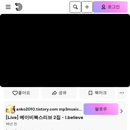
플레이어로 건너뛰기
본문으로 건너뛰기
로그인
좋아요
공유
북마크
팔로우
anko2010.tistory.com mp3music0u.sm.am
[Live] 베이비복스리브 2집 - I.believe
18년 전