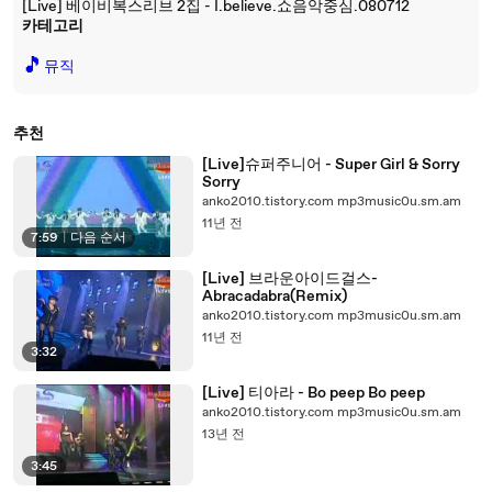
[Live] 베이비복스리브 2집 - I.believe.쇼음악중심.080712
카테고리
🎵
뮤직
추천
[Live]슈퍼주니어 - Super Girl & Sorry
Sorry
anko2010.tistory.com mp3music0u.sm.am
11년 전
7:59
|
다음 순서
[Live] 브라운아이드걸스-
Abracadabra(Remix)
anko2010.tistory.com mp3music0u.sm.am
11년 전
3:32
[Live] 티아라 - Bo peep Bo peep
anko2010.tistory.com mp3music0u.sm.am
13년 전
3:45