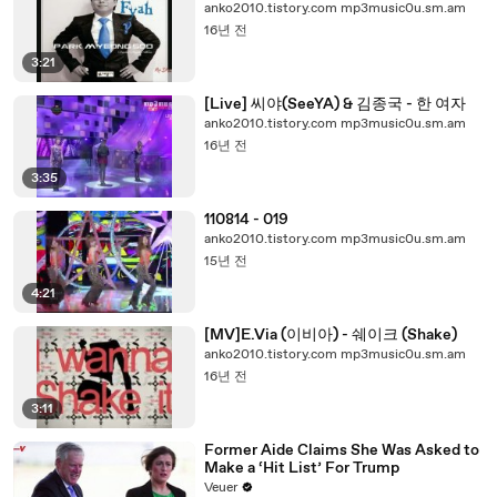
anko2010.tistory.com mp3music0u.sm.am
16년 전
3:21
[Live] 씨야(SeeYA) & 김종국 - 한 여자
anko2010.tistory.com mp3music0u.sm.am
16년 전
3:35
110814 - 019
anko2010.tistory.com mp3music0u.sm.am
15년 전
4:21
[MV]E.Via (이비아) - 쉐이크 (Shake)
anko2010.tistory.com mp3music0u.sm.am
16년 전
3:11
Former Aide Claims She Was Asked to
Make a ‘Hit List’ For Trump
Veuer