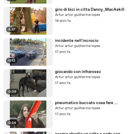
giro di bici in citta Danny_MacAskill
Artur artur guilherme lopes
16 anni fa
5:37
incidente nell'incrocio
Artur artur guilherme lopes
17 anni fa
0:12
giocando con infrarosso
Artur artur guilherme lopes
17 anni fa
0:09
pneumatico buccato cosa fare ...
Artur artur guilherme lopes
17 anni fa
0:54