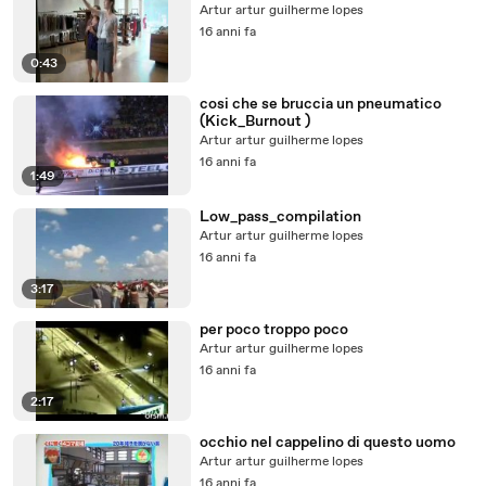
Artur artur guilherme lopes
16 anni fa
0:43
cosi che se bruccia un pneumatico
(Kick_Burnout )
Artur artur guilherme lopes
16 anni fa
1:49
Low_pass_compilation
Artur artur guilherme lopes
16 anni fa
3:17
per poco troppo poco
Artur artur guilherme lopes
16 anni fa
2:17
occhio nel cappelino di questo uomo
Artur artur guilherme lopes
16 anni fa