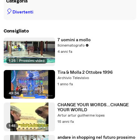
Categoria
🎈
Divertenti
Consigliato
7 uomini a mollo
Ilcinematografo
4 anni fa
1:25
|
Prossimi video
Tira & Molla 2 Ottobre 1996
Archivio Televisivo
1 anno fa
49:34
CHANGE YOUR WORDS...CHANGE
YOUR WORLD
Artur artur guilherme lopes
15 anni fa
1:48
andare in shopping nel futuro prossimo