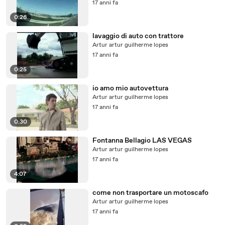
17 anni fa
0:26
lavaggio di auto con trattore
Artur artur guilherme lopes
17 anni fa
0:25
io amo mio autovettura
Artur artur guilherme lopes
17 anni fa
0:30
Fontanna Bellagio LAS VEGAS
Artur artur guilherme lopes
17 anni fa
4:07
come non trasportare un motoscafo
Artur artur guilherme lopes
17 anni fa