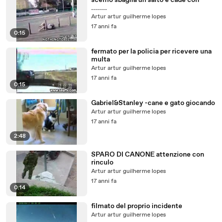
scemo sbaglia un salto e cade con
........
Artur artur guilherme lopes
17 anni fa
0:15
fermato per la policia per ricevere una
multa
Artur artur guilherme lopes
17 anni fa
0:15
Gabriel&Stanley -cane e gato giocando
Artur artur guilherme lopes
17 anni fa
2:48
SPARO DI CANONE attenzione con
rinculo
Artur artur guilherme lopes
17 anni fa
0:14
filmato del proprio incidente
Artur artur guilherme lopes