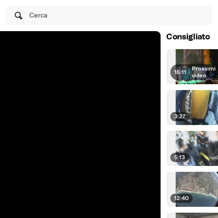
Cerca
Consigliato
Prossimi
15:11
|
video
3:27
5:13
12:40