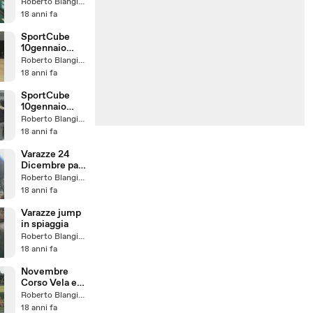
3 Gennaio
Roberto Blangiardi
"Part1"
18 anni fa
SportCube
10gennaio
"Part2"
Roberto Blangiardi
spettacoli di
18 anni fa
danza.
SportCube
10gennaio
Inaugurazione
Roberto Blangiardi
"Part1"
18 anni fa
Varazze 24
Dicembre part
"2"
Roberto Blangiardi
18 anni fa
Varazze jump
in spiaggia
Roberto Blangiardi
18 anni fa
Novembre
Corso Vela e
Jump
Roberto Blangiardi
18 anni fa