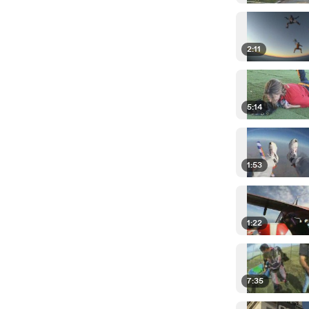
2:11
5:14
1:53
1:22
7:35