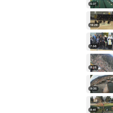
5:37
18:28
7:56
8:25
9:35
8:41