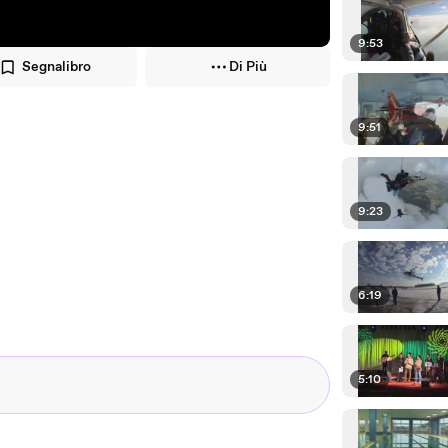
9:53
Segnalibro
Di Più
9:51
9:23
6:19
5:10