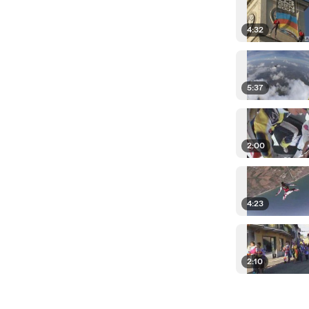
4:32
5:37
2:00
4:23
2:10