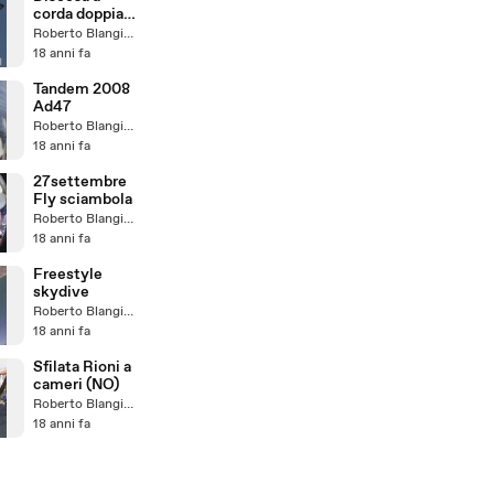
corda doppia
dal Campanile
Roberto Blangiardi
18 anni fa
Tandem 2008
Ad47
Roberto Blangiardi
18 anni fa
27settembre
Fly sciambola
Roberto Blangiardi
18 anni fa
Freestyle
skydive
Roberto Blangiardi
18 anni fa
Sfilata Rioni a
cameri (NO)
Roberto Blangiardi
18 anni fa