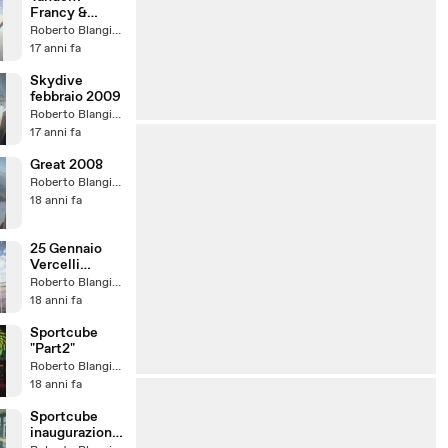
Francy &
friends
Roberto Blangiardi
17 anni fa
Skydive
febbraio 2009
Roberto Blangiardi
17 anni fa
Great 2008
Roberto Blangiardi
18 anni fa
25 Gennaio
Vercelli
Ecureil SB350
Roberto Blangiardi
18 anni fa
Sportcube
"Part2"
Roberto Blangiardi
18 anni fa
Sportcube
inaugurazione