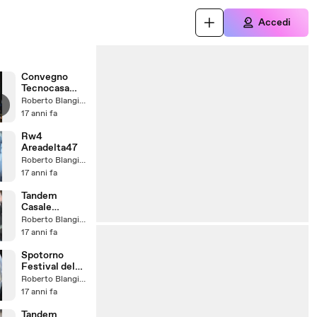
Accedi
Convegno
Tecnocasa
2009
Roberto Blangiardi
17 anni fa
Rw4
Areadelta47
Roberto Blangiardi
17 anni fa
Tandem
Casale
monferrato
Roberto Blangiardi
Areadelta47
17 anni fa
Spotorno
Festival del
Vento 2009
Roberto Blangiardi
17 anni fa
Tandem