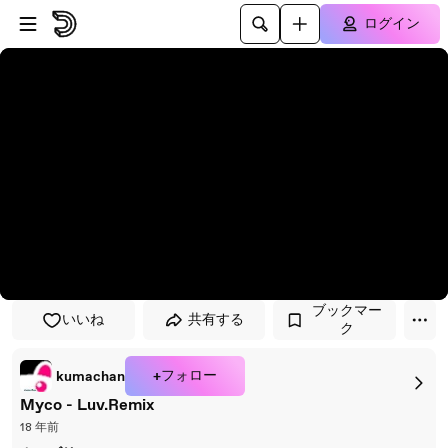
プレイヤーにスキップ
メインコンテンツにスキップ
ログイン
ブックマー
いいね
共有する
ク
+フォロー
kumachan
Myco - Luv.Remix
18 年前