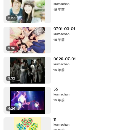
kumachan
16 年前
2:27
0701-03-01
kumachan
16 年前
3:36
0628-07-01
kumachan
16 年前
3:32
55
kumachan
16 年前
4:26
11
kumachan