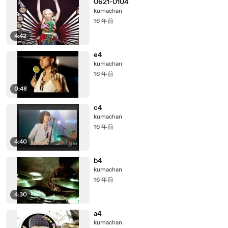
0621-0104
kumachan
16 年前
4:42
e4
kumachan
16 年前
0:48
c4
kumachan
16 年前
4:40
b4
kumachan
16 年前
4:30
a4
kumachan