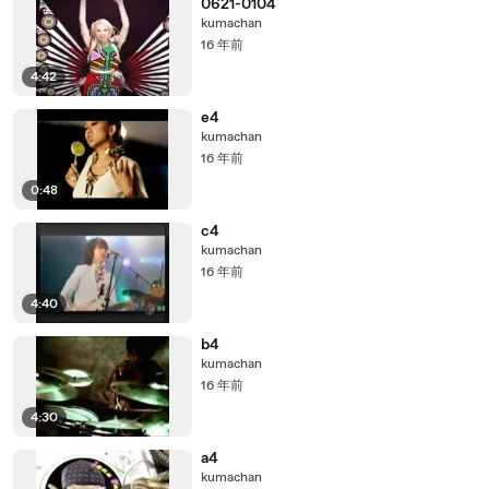
0621-0104
kumachan
16 年前
4:42
e4
kumachan
16 年前
0:48
c4
kumachan
16 年前
4:40
b4
kumachan
16 年前
4:30
a4
kumachan