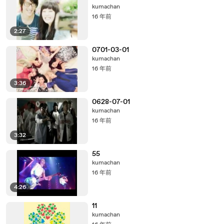
kumachan
16 年前
2:27
0701-03-01
kumachan
16 年前
3:36
0628-07-01
kumachan
16 年前
3:32
55
kumachan
16 年前
4:26
11
kumachan