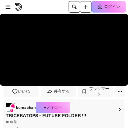
プレイヤーにスキップ
メインコンテンツにスキップ
ログイン
ブックマー
いいね
共有する
ク
+フォロー
kumachan
TRICERATOPS - FUTURE FOLDER !!!
18 年前