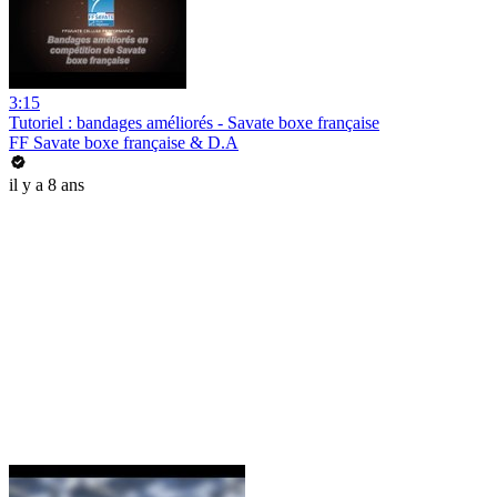
3:15
Tutoriel : bandages améliorés - Savate boxe française
FF Savate boxe française & D.A
il y a 8 ans