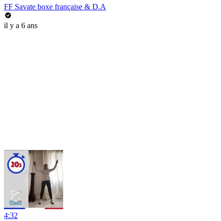
FF Savate boxe française & D.A
il y a 6 ans
4:32