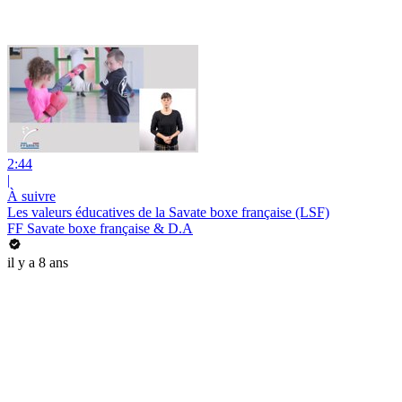
2:44
|
À suivre
Les valeurs éducatives de la Savate boxe française (LSF)
FF Savate boxe française & D.A
il y a 8 ans