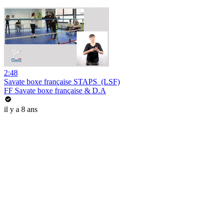
2:48
Savate boxe française STAPS_(LSF)
FF Savate boxe française & D.A
il y a 8 ans