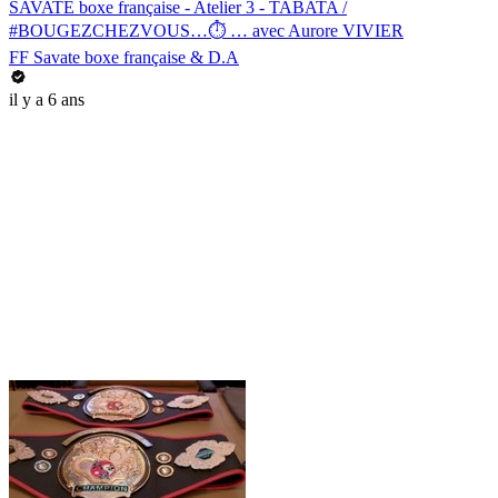
SAVATE boxe française - Atelier 3 - TABATA /
#BOUGEZCHEZVOUS…⏱ … avec Aurore VIVIER
FF Savate boxe française & D.A
il y a 6 ans