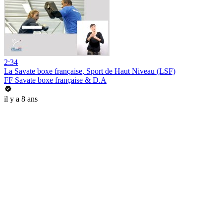
2:34
La Savate boxe française, Sport de Haut Niveau (LSF)
FF Savate boxe française & D.A
il y a 8 ans