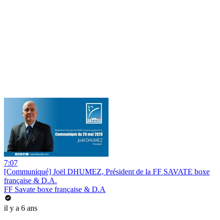
7:07
[Communiqué] Joël DHUMEZ, Président de la FF SAVATE boxe
française & D.A.
FF Savate boxe française & D.A
il y a 6 ans