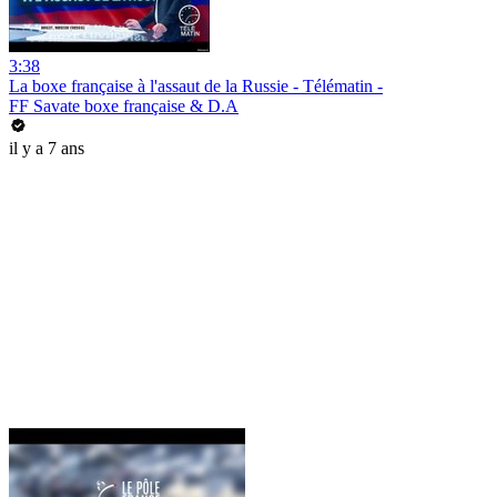
3:38
La boxe française à l'assaut de la Russie - Télématin -
FF Savate boxe française & D.A
il y a 7 ans