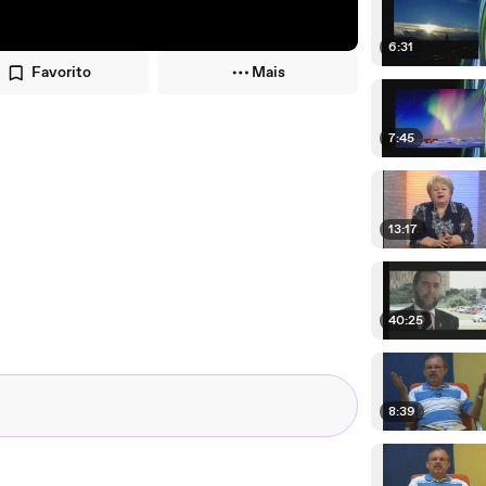
6:31
Favorito
Mais
7:45
13:17
40:25
8:39