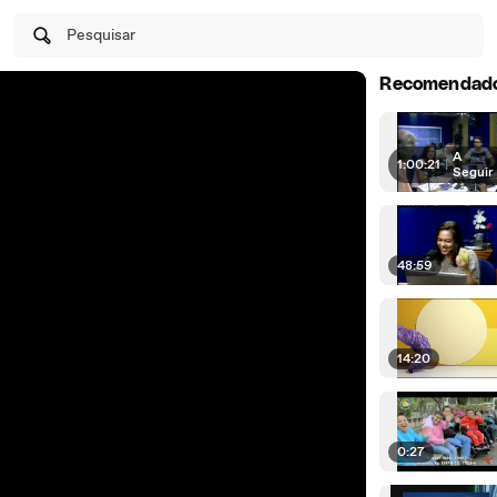
Pesquisar
Recomendad
A
1:00:21
|
Seguir
48:59
14:20
0:27