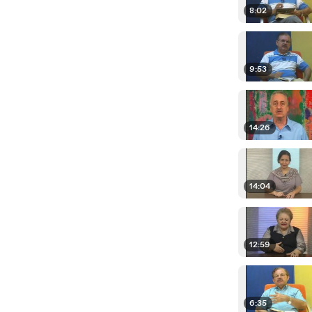
8:02
9:53
14:26
14:04
12:59
6:35