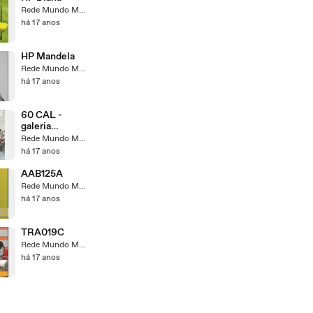
Rede Mundo Maior
há 17 anos
HP Mandela
Rede Mundo Maior
há 17 anos
60 CAL -
galeria
especiais
Rede Mundo Maior
tvmm
há 17 anos
AAB125A
Rede Mundo Maior
há 17 anos
TRA019C
Rede Mundo Maior
há 17 anos