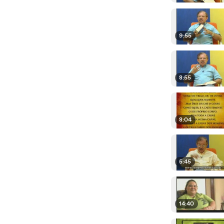
9:55
8:55
8:04
5:45
14:40