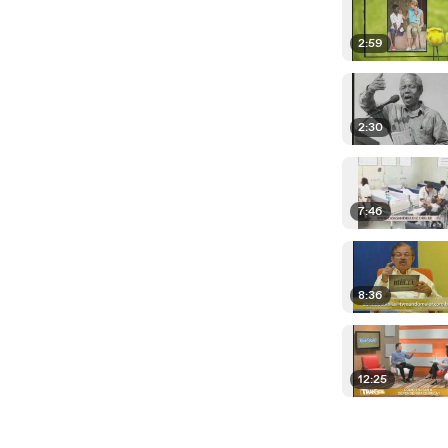
2:59
2:30
7:46
8:36
12:25