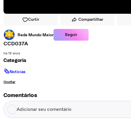
Curtir
Compartilhar
Seguir
Rede Mundo Maior
CCD037A
há 18 anos
Categoria
🗞
Notícias
Ocultar
Comentários
Adicionar
seu
comentário