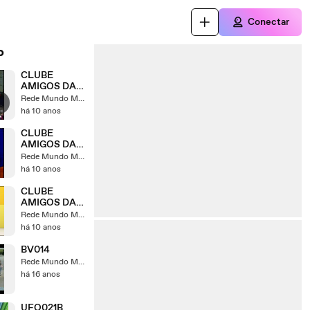
Conectar
o
CLUBE
AMIGOS DA
BOA NOVA
Rede Mundo Maior
04
há 10 anos
CLUBE
AMIGOS DA
BOA NOVA 1
Rede Mundo Maior
há 10 anos
CLUBE
AMIGOS DA
BOA NOVA 2
Rede Mundo Maior
há 10 anos
BV014
Rede Mundo Maior
há 16 anos
UFO021B