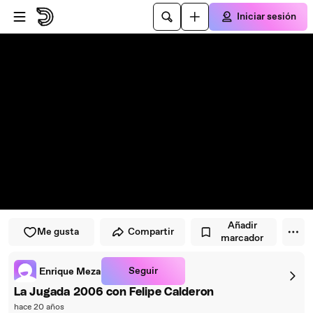
Saltar al reproductor
Saltar al contenido principal
Iniciar sesión
Añadir
Me gusta
Compartir
marcador
Seguir
Enrique Meza
La Jugada 2006 con Felipe Calderon
hace 20 años