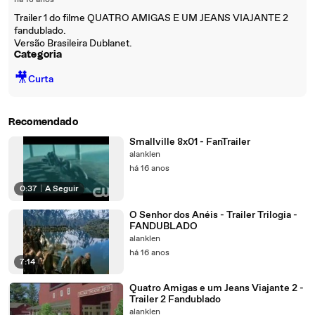
há 18 anos
Trailer 1 do filme QUATRO AMIGAS E UM JEANS VIAJANTE 2
fandublado.
Versão Brasileira Dublanet.
Categoria
🎥
Curta
Recomendado
Smallville 8x01 - FanTrailer
alanklen
há 16 anos
0:37
|
A Seguir
O Senhor dos Anéis - Trailer Trilogia -
FANDUBLADO
alanklen
há 16 anos
7:14
Quatro Amigas e um Jeans Viajante 2 -
Trailer 2 Fandublado
alanklen