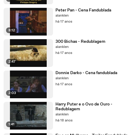
Peter Pan - Cena Fandublada
alanklen
há 17 anos
8:12
300 Bichas - Redublagem
alanklen
há 17 anos
2:47
Donnie Darko - Cena fandublada
alanklen
há 17 anos
2:03
Harry Puter e o Ovo de Ouro -
Redublagem
alanklen
há 18 anos
1:41