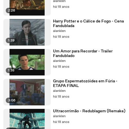
alanklen
há 18 anos
2:26
Harry Potter e o Cálice de Fogo - Cena
Fandublada
alanklen
há 18 anos
1:39
Um Amor para Recordar - Trailer
Fandublado
alanklen
há 18 anos
1:35
Grupo Espermatozóides em Fúria -
ETAPA FINAL
alanklen
há 18 anos
3:06
Ultracorrimão - Redublagem (Remake)
alanklen
há 18 anos