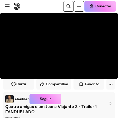
Pular para o player
Ir para o conteúdo principal
Conectar
Curtir
Compartilhar
Favorito
Seguir
alanklen
Quatro amigas e um Jeans Viajante 2 - Trailer 1
FANDUBLADO