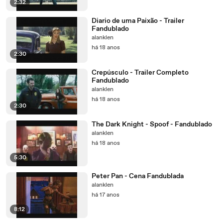
2:32
Diario de uma Paixão - Trailer
Fandublado
alanklen
há 18 anos
2:30
Crepúsculo - Trailer Completo
Fandublado
alanklen
há 18 anos
2:30
The Dark Knight - Spoof - Fandublado
alanklen
há 18 anos
5:30
Peter Pan - Cena Fandublada
alanklen
há 17 anos
8:12