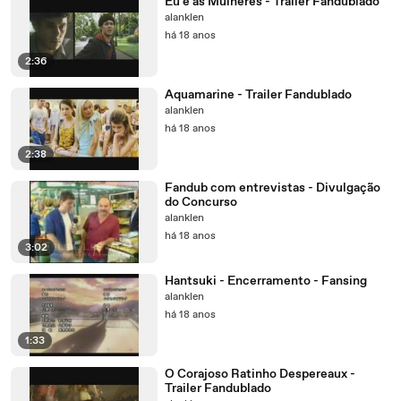
Eu e as Mulheres - Trailer Fandublado
alanklen
há 18 anos
2:36
Aquamarine - Trailer Fandublado
alanklen
há 18 anos
2:38
Fandub com entrevistas - Divulgação
do Concurso
alanklen
há 18 anos
3:02
Hantsuki - Encerramento - Fansing
alanklen
há 18 anos
1:33
O Corajoso Ratinho Despereaux -
Trailer Fandublado