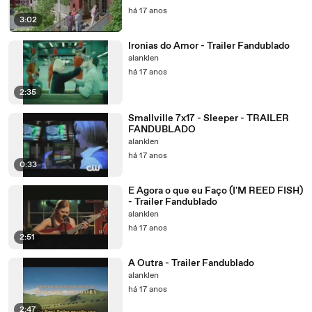
há 17 anos
3:02
Ironias do Amor - Trailer Fandublado
alanklen
há 17 anos
2:35
Smallville 7x17 - Sleeper - TRAILER
FANDUBLADO
alanklen
há 17 anos
0:33
E Agora o que eu Faço (I'M REED FISH)
- Trailer Fandublado
alanklen
há 17 anos
2:51
A Outra - Trailer Fandublado
alanklen
há 17 anos
2:47