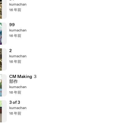
kumachan
16 年前
99
kumachan
16 年前
2
kumachan
16 年前
CM Making ３
部作
kumachan
16 年前
3 of 3
kumachan
16 年前