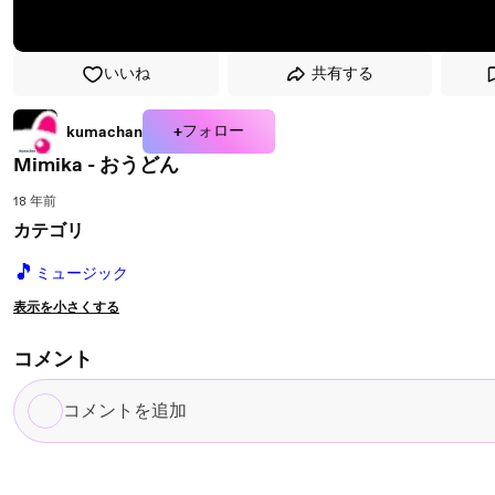
いいね
共有する
+フォロー
kumachan
Mimika - おうどん
18 年前
カテゴリ
🎵
ミュージック
表示を小さくする
コメント
コ
メ
ン
ト