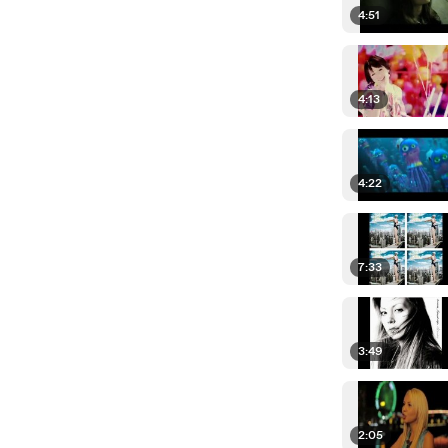
4:51
4:13
4:22
7:33
3:49
2:05