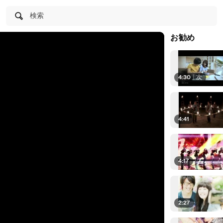
検索
お勧め
4:30
|
次
4:41
4:17
2:27