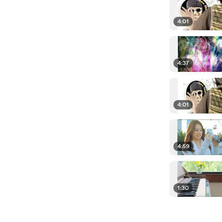
4:01
4:37
4:01
4:59
1:30