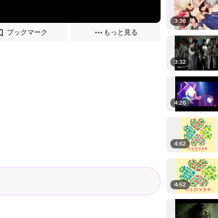
3:36
ブックマーク
もっと見る
3:32
4:26
4:52
4:52