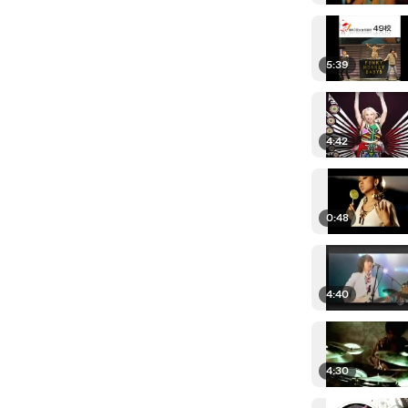
5:39
4:42
0:48
4:40
4:30