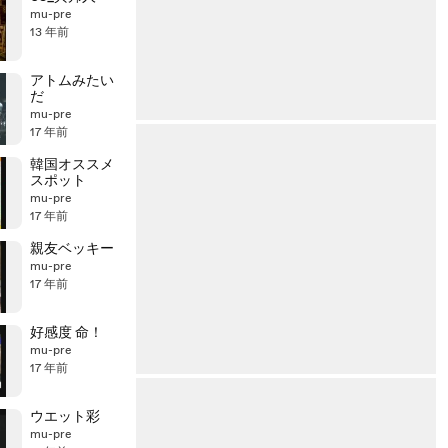
mu-pre
13 年前
アトムみたい
だ
mu-pre
17 年前
韓国オススメ
スポット
mu-pre
17 年前
親友ベッキー
mu-pre
17 年前
好感度 命！
mu-pre
17 年前
ウエット彩
mu-pre