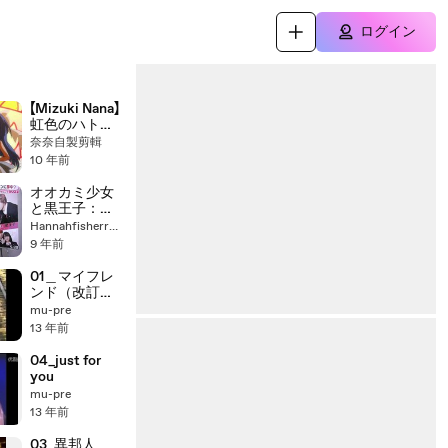
ログイン
【Mizuki Nana】
虹色のハトプ
リ→ 逆光のハ
奈奈自製剪輯
トプリ
10 年前
オオカミ少女
と黒王子：主
演の二階堂ふ
Hannahfisherrockloi
みさ�
9 年前
01＿マイフレ
ンド（改訂
版）
mu-pre
13 年前
04_just for
you
mu-pre
13 年前
03_異邦人