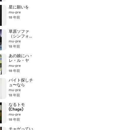
星に願いを
mu-pre
18 年前
草原ソファ
（シンフォ音
源＋IDツア
mu-pre
ー）
18 年前
あの娘にハ・
レ・ル・ヤ
mu-pre
18 年前
バイト探しチ
ュ〜なら
mu-pre
18 年前
なるトモ
(Chage)
mu-pre
18 年前
チャゲってい