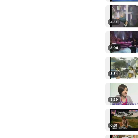
4:57
5:06
3:34
3:29
6:31