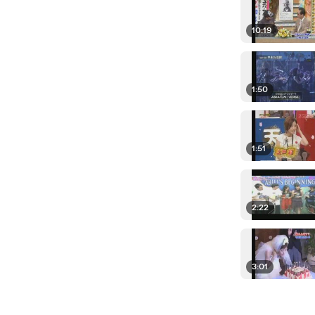
10:19
1:50
1:51
2:22
3:01