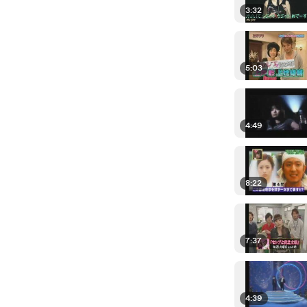
3:32
5:03
4:49
8:22
7:37
4:39