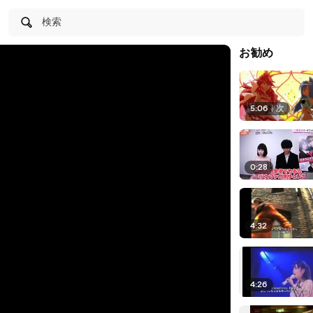
検索
お勧め
5:06
|
次
0:28
4:32
4:26