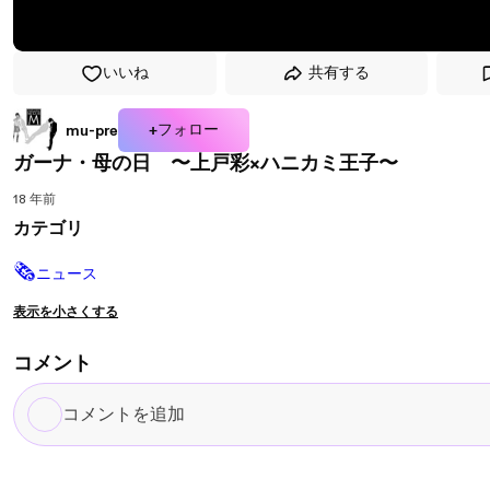
いいね
共有する
+フォロー
mu-pre
ガーナ・母の日 〜上戸彩×ハニカミ王子〜
18 年前
カテゴリ
🗞
ニュース
表示を小さくする
コメント
コ
メ
ン
ト