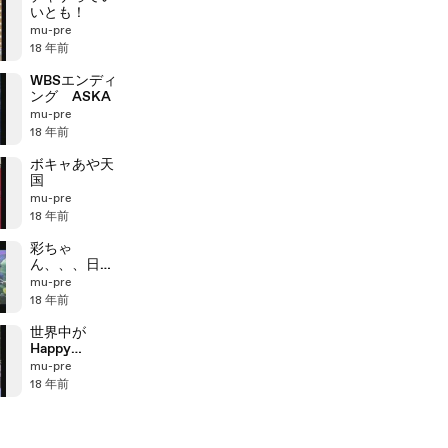
いとも！
mu-pre
18 年前
WBSエンディ
ング ASKA
mu-pre
18 年前
ボキャあや天
国
mu-pre
18 年前
彩ちゃ
ん、、、日村
さん「気持ち悪
mu-pre
い...」
18 年前
世界中が
Happy
Birthday! 彩
mu-pre
ちゃん2007
18 年前