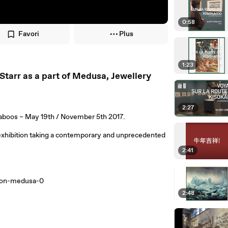
0:58
Favori
Plus
1:23
Starr as a part of Medusa, Jewellery
2:27
 Taboos – May 19th / November 5th 2017.
exhibition taking a contemporary and unprecedented
2:41
tion-medusa-0
2:48