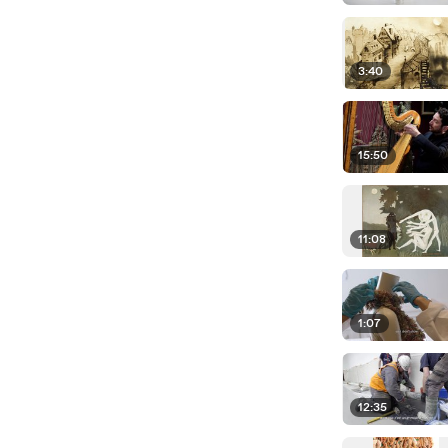
3:40
15:50
11:08
1:07
12:35