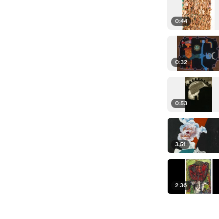
0:44
0:32
0:53
3:51
2:36