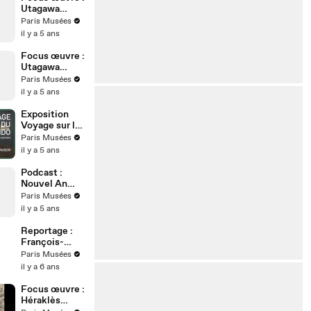
Utagawa
Hiroshige
Paris Musées
(1797–1858),
il y a 5 ans
Relais 46.
Nakatsugawa |
Focus œuvre :
Musée
Utagawa
Cernuschi
Kuniyoshi
Paris Musées
(1797–1861),
il y a 5 ans
Relais 3.
Warabi |
Exposition
Musée
Voyage sur la
Cernuschi
route du
Paris Musées
Kisokaidō. De
il y a 5 ans
Hiroshige à
Kuniyoshi |
Podcast :
Musée
Nouvel An
Cernuschi
lunaire 2021 |
Paris Musées
Musée
il y a 5 ans
Cernuschi
Reportage :
François-
Auguste
Paris Musées
Biard. Peintre
il y a 6 ans
voyageur |
Maison de
Focus œuvre :
Victor Hugo
Héraklès