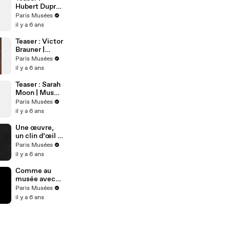
Hubert Duprat
| Musée d’Art
Paris Musées
Moderne de
il y a 6 ans
Paris
Teaser : Victor
Brauner |
Musée d’Art
Paris Musées
Moderne de
il y a 6 ans
Paris
Teaser : Sarah
Moon | Musée
d’Art Moderne
Paris Musées
de Paris
il y a 6 ans
Une œuvre,
un clin d’œil !
Max Ernst |
Paris Musées
Musée d'Art
il y a 6 ans
Moderne de
Paris
Comme au
musée avec
Karel Appel |
Paris Musées
Musée d'Art
il y a 6 ans
Moderne de
Paris