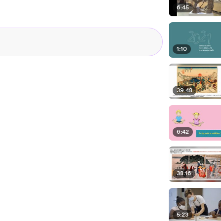
6:45
1:10
39:48
6:42
38:16
5:23