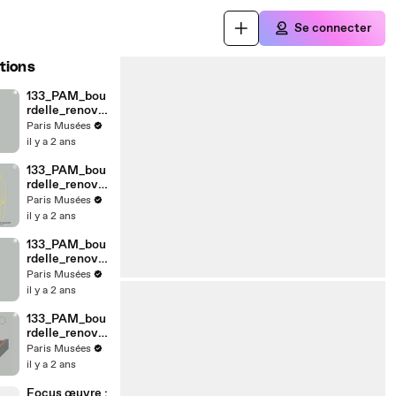
Se connecter
tions
133_PAM_bou
rdelle_renova
tion_LES_TE
Paris Musées
CHNIQUES_m
il y a 2 ans
odelage_2303
09
133_PAM_bou
rdelle_renova
tion_LES_TE
Paris Musées
CHNIQUES_ta
il y a 2 ans
ille_030423
133_PAM_bou
rdelle_renova
tion_LES_TE
Paris Musées
CHNIQUES_m
il y a 2 ans
oulage_23030
9
133_PAM_bou
rdelle_renova
tion_LES_TE
Paris Musées
CHNIQUES_fo
il y a 2 ans
nte_VF
Focus œuvre :