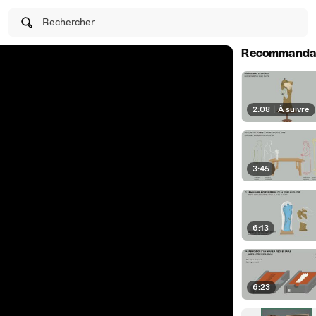
Rechercher
Recommanda
2:08
|
À suivre
3:45
6:13
6:23