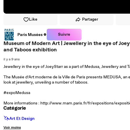
Like
Partager
Suivre
Paris Musées
Museum of Modern Art | Jewellery in the eye of Joey
and Taboos exhibition
il y a 9 ans
Jewellery in the eye of JoeyStarr as a part of Medusa, Jewellery and
The Musée d’Art moderne de la Ville de Paris presents MEDUSA, an 
look at jewellery, unveiling a number of taboos.
#expoMedusa
More informations : http://www.mam.paris.fr/fr/expositions/exposi
Catégorie
🦄
Art Et Design
Voir moins