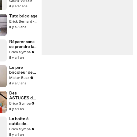
AU VIEUX
Geant-vert59
LILLE
il y a 17 ans
Tuto bricolage
Erick Bernard - Lyon
il y a 3 ans
Réparer sans
se prendre la
tête :
Brico Sympa
ASTUCE pour
il y a 1 an
les problèmes
courants !
Le pire
bricoleur de
l'année
Mister Buzz
il y a 8 ans
Des
ASTUCES de
réparation
Brico Sympa
astucieuses
il y a 1 an
pour les
problèmes de
La boîte à
tous les jours !
outils de
réparation :
Brico Sympa
Les
il y a 1 an