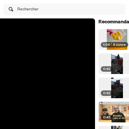
Rechercher
Recommanda
1:04
|
À suivre
0:42
0:42
0:43