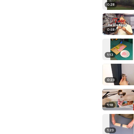
0:28
0:58
1:13
0:23
1:18
1:23