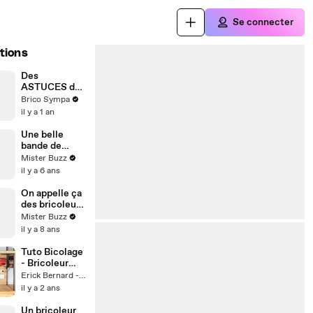
Se connecter
tions
Des
ASTUCES de
RÉPARATION
Brico Sympa
RAPIDE pour
il y a 1 an
les petites
pannes de la
Une belle
vie !
bande de
bricoleurs du
Mister Buzz
dimanche....
il y a 6 ans
FAIL
On appelle ça
des bricoleurs
du
Mister Buzz
dimanche....
il y a 8 ans
FAIL
Tuto Bicolage
- Bricoleur
d'enfer le mec
Erick Bernard - Lyon
!
il y a 2 ans
Un bricoleur