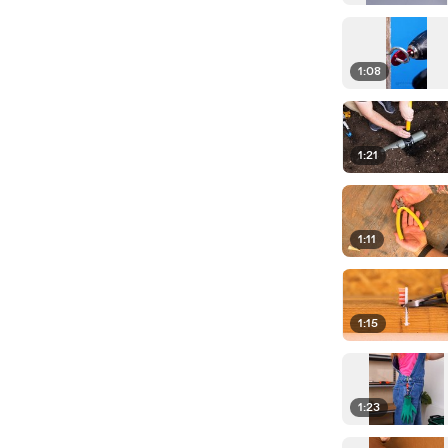
1:08
1:21
1:11
1:15
1:23