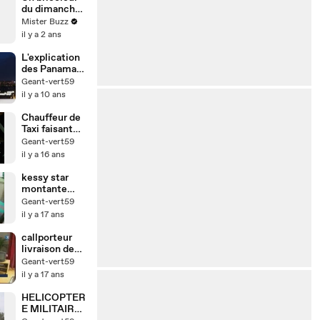
du dimanche
très chanceux
Mister Buzz
il y a 2 ans
L'explication
des Panama
papers
Geant-vert59
expliqué dans
il y a 10 ans
un langage
chatié à voir.
Chauffeur de
Taxi faisant
une imitation
Geant-vert59
de Michael
il y a 16 ans
Jackson
kessy star
montante
aveugle quel
Geant-vert59
talent
il y a 17 ans
callporteur
livraison de
plis et colis
Geant-vert59
sur lille
il y a 17 ans
HELICOPTER
E MILITAIRE