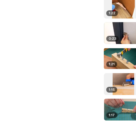
1:22
0:23
1:21
1:15
1:17