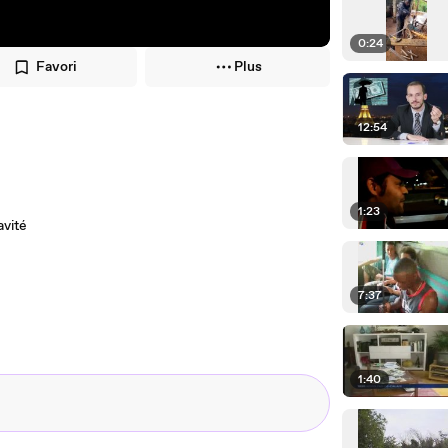
0:24
Favori
Plus
12:54
1:23
avité
7:37
1:40