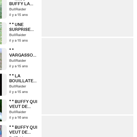
BUFFY LA
MASSACREU
BullRaider
SE DE
il y a 15 ans
BOUTEILLE
D'EAU * *
* * UNE
SURPRISE
POUR
BullRaider
VARGAS * *
il y a 15 ans
* *
VARGASSO
VS
BullRaider
TABOULET * *
il y a 15 ans
* * LA
BOUILLATE
DE LA BUFF' *
BullRaider
*
il y a 15 ans
* * BUFFY QUI
VEUT DE
L'EAU 2 * *
BullRaider
il y a 16 ans
* * BUFFY QUI
VEUT DE