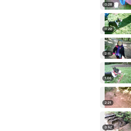
0:28
0:22
2:11
1:05
2:21
0:52