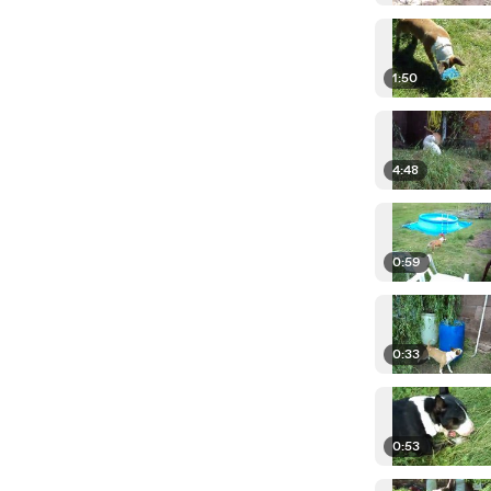
1:50
4:48
0:59
0:33
0:53