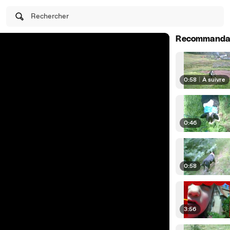
Rechercher
Recommanda
0:58
|
À suivre
0:46
0:58
3:56