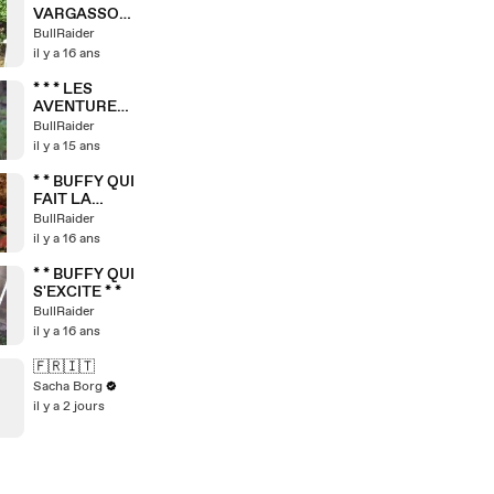
VARGASSO
BULL TROP
BullRaider
HEUREUX 1 * *
il y a 16 ans
* * * LES
AVENTURES
DE VARGAS
BullRaider
AVEC MOI ET
il y a 15 ans
MA NIÈCE * *
*
* * BUFFY QUI
FAIT LA
SAUCISSE * *
BullRaider
il y a 16 ans
* * BUFFY QUI
S'EXCITE * *
BullRaider
il y a 16 ans
🇫🇷🇮🇹
Sacha Borg
il y a 2 jours