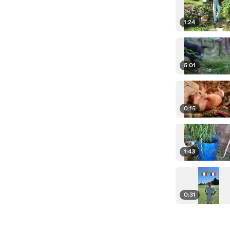
1:24
5:01
0:15
1:43
0:31