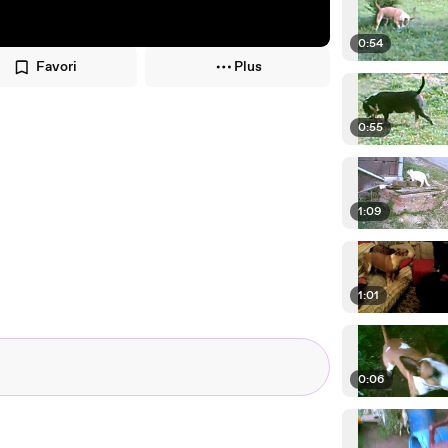
0:54
Favori
Plus
0:55
1:09
1:01
0:06