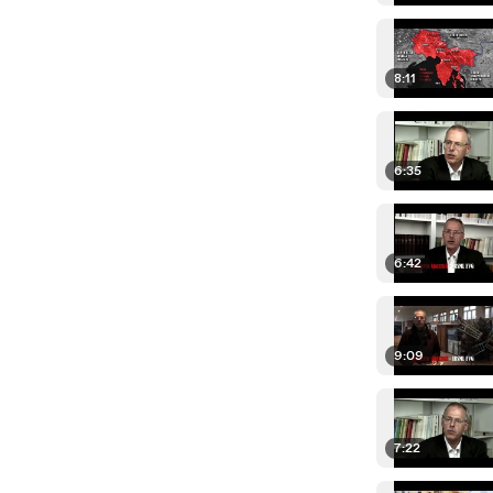
8:11
6:35
6:42
9:09
7:22