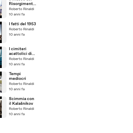
Risorgimento
ed il sacrario
Roberto Rinaldi
Oberdan
10 anni fa
I fatti del 1953
Roberto Rinaldi
10 anni fa
I cimiteri
acattolici di
Trieste
Roberto Rinaldi
10 anni fa
Tempi
mediocri
Roberto Rinaldi
10 anni fa
Scimmia con
il Kalašnikov
Roberto Rinaldi
10 anni fa