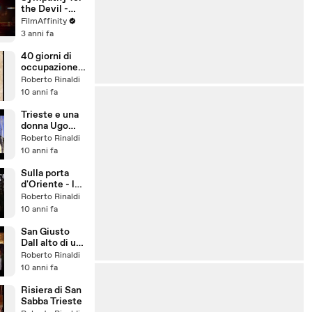
the Devil -
Official Trailer
FilmAffinity
3 anni fa
40 giorni di
occupazione
titina a
Roberto Rinaldi
Trieste - 1945
10 anni fa
Trieste e una
donna Ugo
Borsatti
Roberto Rinaldi
10 anni fa
Sulla porta
d'Oriente - le
presenze
Roberto Rinaldi
ortodosse a
10 anni fa
Trieste
San Giusto
Dall alto di un
colle tra
Roberto Rinaldi
ruderi romani
10 anni fa
e ricordi
Risiera di San
Sabba Trieste