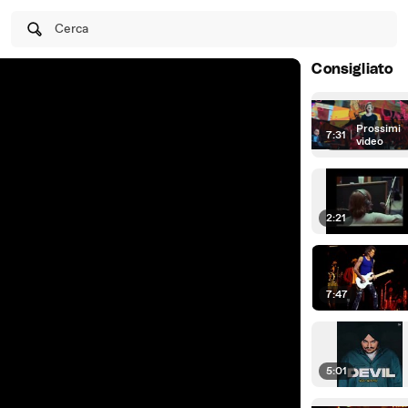
Cerca
Consigliato
Prossimi
7:31
|
video
2:21
7:47
5:01