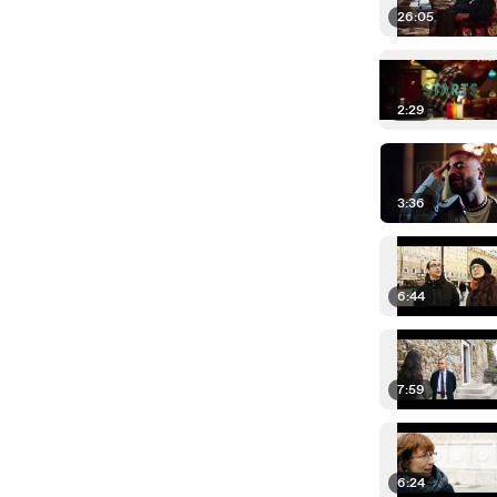
26:05
2:29
3:36
6:44
7:59
6:24