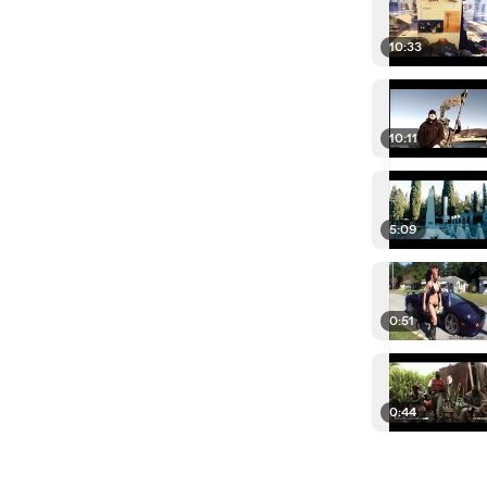
10:33
10:11
5:09
0:51
0:44