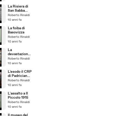
La Risiera di
San Sabba
1944
Roberto Rinaldi
10 anni fa
La foiba di
Basovizza
Roberto Rinaldi
10 anni fa
La
devastazione
della Sinagoga
Roberto Rinaldi
1942
10 anni fa
L'esodo il CRP
di Padriciano
e il
Roberto Rinaldi
monumento a
10 anni fa
Rabuiese
1944 - 1958
L'assalto a Il
Piccolo 1915
Roberto Rinaldi
10 anni fa
Il museo del