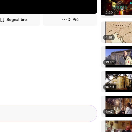
2:29
Segnalibro
Di Più
4:16
19:51
10:19
6:47