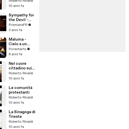
Roberto Rinaldi
10 anni fa
Sympathy for
the Devil -
Bande
PremiereFR
annonce
3 anni fa
Maluma -
Cielo a un
diablo
Purecharts
6 anni fa
Nel cuore
cittadino sui
luoghi della
Roberto Rinaldi
Massoneria
10 anni fa
Le comunità
protestanti
Roberto Rinaldi
10 anni fa
La Sinagoga di
Trieste
Roberto Rinaldi
10 anni fa