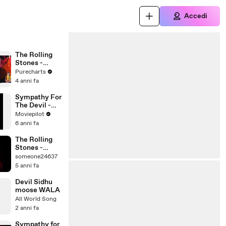
Accedi
The Rolling
Stones -
Sympathy For
Purecharts
The Devil
4 anni fa
Sympathy For
The Devil -
Godard -
Moviepilot
Stones
6 anni fa
The Rolling
Stones -
Sympathy For
someone24637
The Devil
5 anni fa
(1990 Live)
Devil Sidhu
moose WALA
All World Song
2 anni fa
Sympathy for