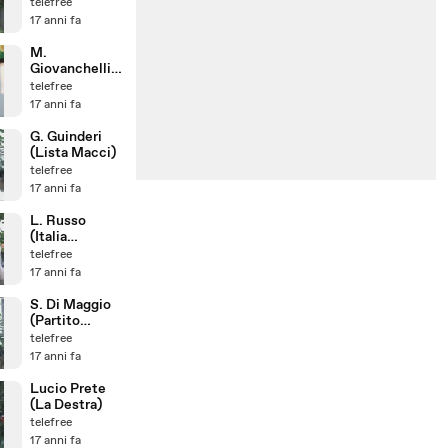
Libertà)
telefree
17 anni fa
M.
Giovanchelli
(Nuova Area)
telefree
17 anni fa
G. Guinderi
(Lista Macci)
telefree
17 anni fa
L. Russo
(Italia
Condivisa)
telefree
17 anni fa
S. Di Maggio
(Partito
Democratico)
telefree
17 anni fa
Lucio Prete
(La Destra)
telefree
17 anni fa