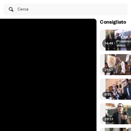
Cerca
Consigliato
Prossimi
14:48
|
video
21:57
8:31
28:13