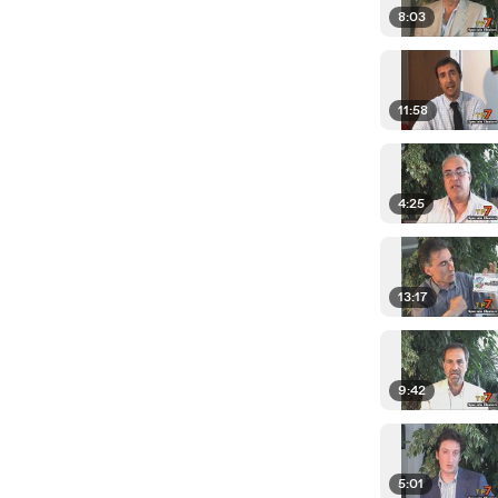
8:03
11:58
4:25
13:17
9:42
5:01