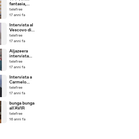
fantasia,
pasquale
telefree
17 anni fa
Intervista al
Vescovo di
Lourdes,
telefree
Mons.
17 anni fa
Jacques
Perrier
Aljazeera
intervista
Michele Forte
telefree
17 anni fa
Intervista a
Carmelo
Lavorino
telefree
17 anni fa
bunga bunga
all'AVIR
telefree
16 anni fa