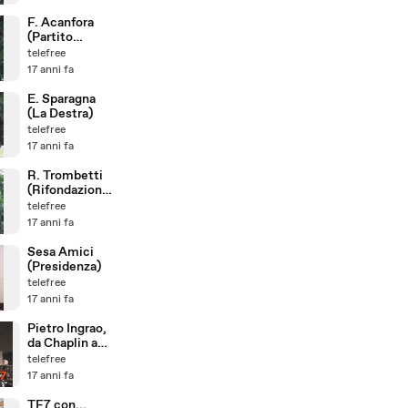
F. Acanfora
(Partito
Socialista)
telefree
17 anni fa
E. Sparagna
(La Destra)
telefree
17 anni fa
R. Trombetti
(Rifondazione
Comunista)
telefree
17 anni fa
Sesa Amici
(Presidenza)
telefree
17 anni fa
Pietro Ingrao,
da Chaplin a
Obama
telefree
17 anni fa
TF7 con...