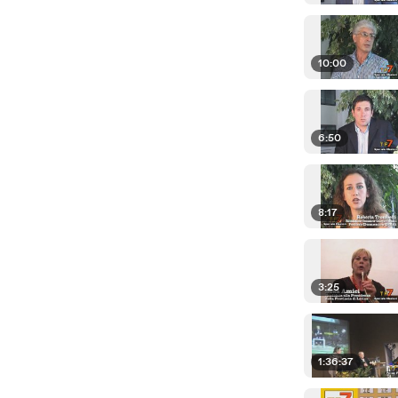
10:00
6:50
8:17
3:25
1:36:37