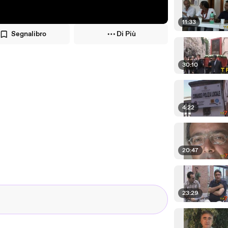
11:33
Segnalibro
Di Più
30:10
4:22
20:47
23:29