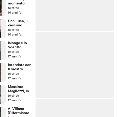
momento
della verità
telefree
16 anni fa
Don Luca, il
vescovo
abate e i
telefree
relativisti
16 anni fa
Ialongo e lo
Sceriffo
Mauro
telefree
17 anni fa
Intervista con
Il mostro
telefree
17 anni fa
Massimo
Magliozzi, lo
squalo
telefree
17 anni fa
A. Villano
(Riformismo e