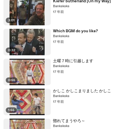
Kiefer Sutherland [On my Way]
Banksksks
17 年前
3:01
Which BGM do you like?
Banksksks
17 年前
0:32
土曜７時に引越します
Banksksks
17 年前
0:55
かしこ かしこまりました かしこ
Banksksks
17 年前
1:55
惚れてまうやろ～
Banksksks