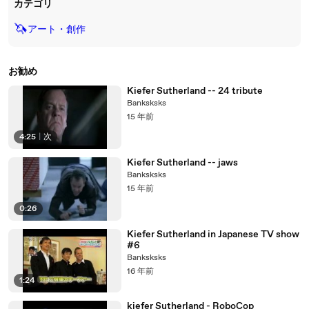
カテゴリ
🦄
アート・創作
お勧め
Kiefer Sutherland -- 24 tribute
Banksksks
15 年前
4:25
|
次
Kiefer Sutherland -- jaws
Banksksks
15 年前
0:26
Kiefer Sutherland in Japanese TV show
#6
Banksksks
16 年前
1:24
kiefer Sutherland - RoboCop