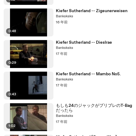
Kiefer Sutherland -- Zigeunerweisen
Banksksks
16 年前
0:48
Kiefer Sutherland -- DiesIrae
Banksksks
17 年前
0:29
Kiefer Sutherland -- Mambo No5.
Banksksks
17 年前
0:43
もしも24のジャックがプリブレのT-Bag
だったら
Banksksks
17 年前
1:02