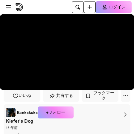
プレイヤーにスキップ
メインコンテンツにスキップ
ログイン
ブックマー
いいね
共有する
ク
+フォロー
Banksksks
Kiefer's Dog
18 年前