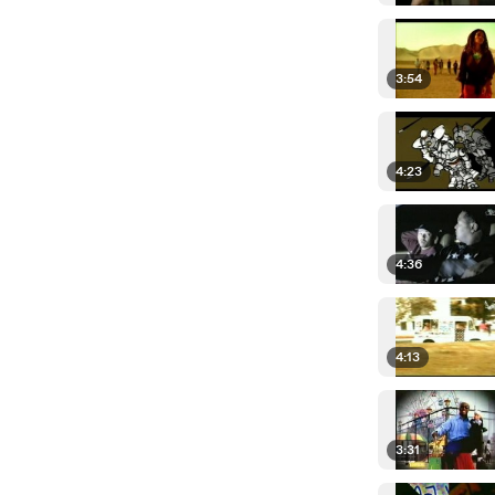
3:54
4:23
4:36
4:13
3:31