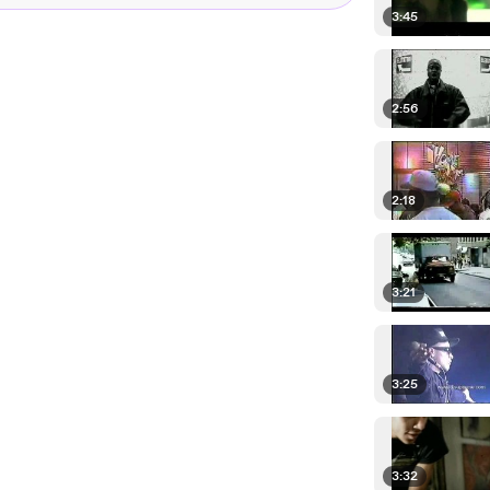
3:45
2:56
2:18
3:21
3:25
3:32