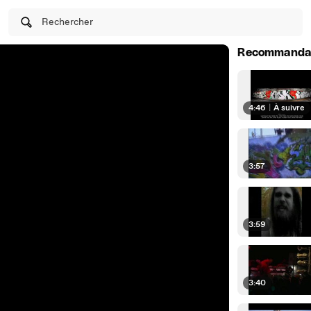
Rechercher
Recommanda
4:46
|
À suivre
3:57
3:59
3:40