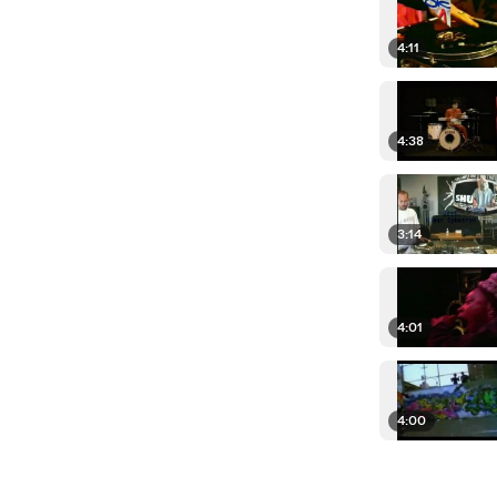
4:11
4:38
3:14
4:01
4:00