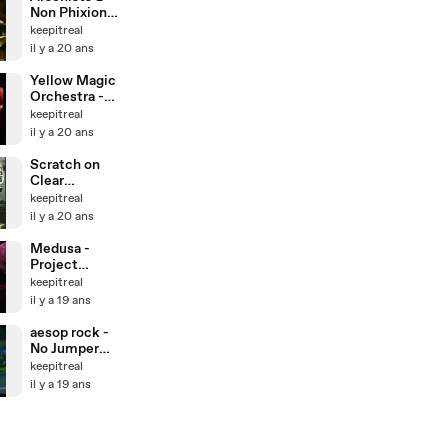
Non Phixion-
14Years Of
keepitreal
Rap
il y a 20 ans
Yellow Magic
Orchestra -
FIRECRACKE
keepitreal
R
il y a 20 ans
Scratch on
Clear
(Cybotron)
keepitreal
il y a 20 ans
Medusa -
Project
blowed
keepitreal
il y a 19 ans
aesop rock -
No Jumper
Cables
keepitreal
il y a 19 ans