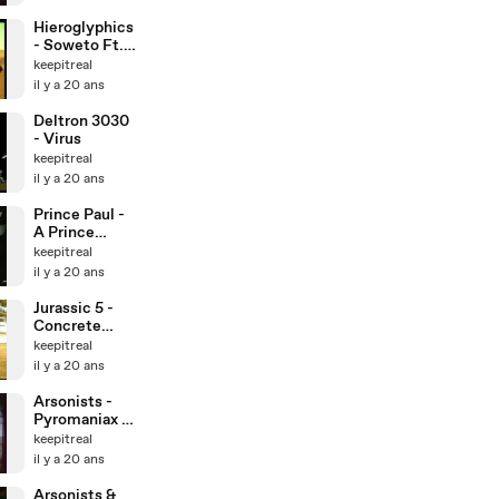
Hieroglyphics
- Soweto Ft.
Goapele
keepitreal
il y a 20 ans
Deltron 3030
- Virus
keepitreal
il y a 20 ans
Prince Paul -
A Prince
Among
keepitreal
Thieves
il y a 20 ans
Jurassic 5 -
Concrete
Schoolyard
keepitreal
il y a 20 ans
Arsonists -
Pyromaniax /
Backdraft
keepitreal
il y a 20 ans
Arsonists &