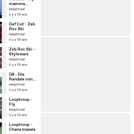
mamma
raised a G
keepitreal
il y a 19 ans
Def Cut - Zeb
Roc Ski
keepitreal
il y a 19 ans
Zeb Roc Ski -
Stylewars
keepitreal
il y a 19 ans
G8 - Die
Randale von
Rostock
keepitreal
il y a 19 ans
Looptroop -
Fly
keepitreal
il y a 19 ans
Looptroop -
Chana masala