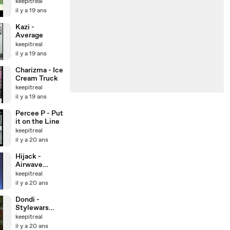
keepitreal
il y a 19 ans
Kazi -
Average
keepitreal
il y a 19 ans
Charizma - Ice
Cream Truck
keepitreal
il y a 19 ans
Percee P - Put
it on the Line
keepitreal
il y a 20 ans
Hijack -
Airwave
Hijack
keepitreal
il y a 20 ans
Dondi -
Stylewars
outtakes
keepitreal
il y a 20 ans