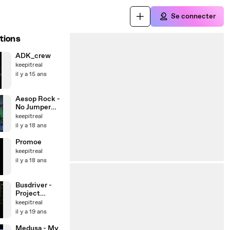
Se connecter
tions
ADK_crew
keepitreal
il y a 15 ans
Aesop Rock -
No Jumper
Cables
keepitreal
il y a 18 ans
Promoe
keepitreal
il y a 18 ans
Busdriver -
Project
Blowed
keepitreal
il y a 19 ans
Medusa - My