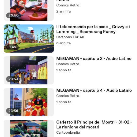
Latino
Comics Retro
2 anni fa
26:50
Il telecomando per la pace _ Grizzy e i
Lemming _ Boomerang Funny
Cartoons For All
6 anni fa
3:46
MEGAMAN - capitulo 2 - Audio Latino
Comics Retro
1 anno fa
23:53
MEGAMAN - capitulo 4 - Audio Latino
Comics Retro
1 anno fa
23:56
Carletto il Principe dei Mostri - 31-02 -
La riunione dei mostri
Cartoonlandia