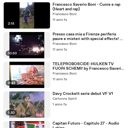
Francesco Saverio Boni - Cuore e rap
(Heart and rap)
Francesco Boni
11 anni fa
2:15
Presso casa mia a Firenze periferia
paure e misteri with special effects! by
Vostro Francesco S. Boni
Francesco Boni
11 anni fa
10:50
TELEPROBOSCIDE-HULKEN TV
FUORI SCHEMI! by Francesco Saverio
Boni
Francesco Boni
11 anni fa
9:43
Davy Crockett serie debut VF V1
Cartoons Spirit
1 anno fa
1:30
Capitan Futuro - Capitulo 27 - Audio