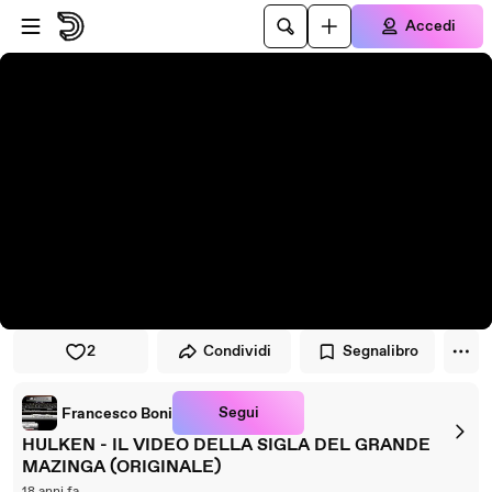
Vai al lettore
Passa al contenuto principale
Accedi
2
Condividi
Segnalibro
Segui
Francesco Boni
HULKEN - IL VIDEO DELLA SIGLA DEL GRANDE
MAZINGA (ORIGINALE)