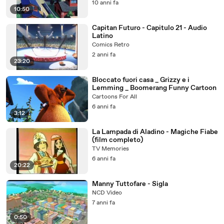
10 anni fa
10:50
Capitan Futuro - Capitulo 21 - Audio
Latino
Comics Retro
2 anni fa
23:20
Bloccato fuori casa _ Grizzy e i
Lemming _ Boomerang Funny Cartoon
Cartoons For All
6 anni fa
3:12
La Lampada di Aladino - Magiche Fiabe
(film completo)
TV Memories
6 anni fa
20:22
Manny Tuttofare - Sigla
NCD Video
7 anni fa
0:50