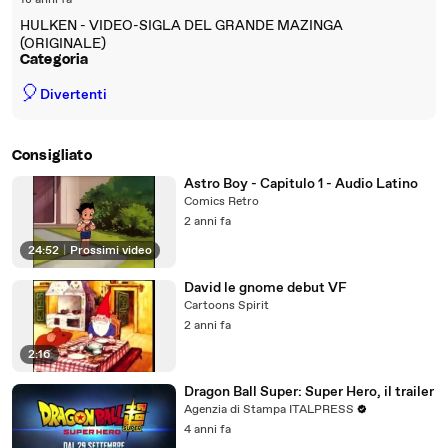
18 anni fa
HULKEN - VIDEO-SIGLA DEL GRANDE MAZINGA
(ORIGINALE)
Categoria
🎈
Divertenti
Consigliato
Astro Boy - Capitulo 1 - Audio Latino
Comics Retro
2 anni fa
24:52
|
Prossimi video
David le gnome debut VF
Cartoons Spirit
2 anni fa
2:16
Dragon Ball Super: Super Hero, il trailer
Agenzia di Stampa ITALPRESS
4 anni fa