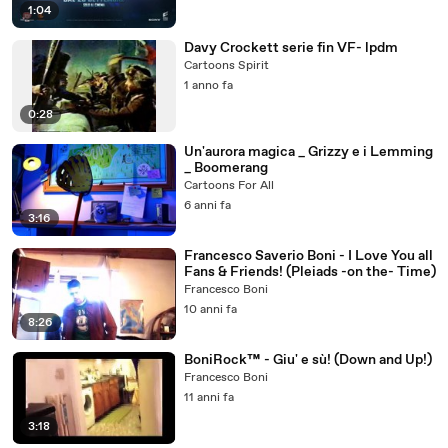
1:04
Davy Crockett serie fin VF- lpdm
Cartoons Spirit
1 anno fa
0:28
Un'aurora magica _ Grizzy e i Lemming
_ Boomerang
Cartoons For All
6 anni fa
3:16
Francesco Saverio Boni - I Love You all
Fans & Friends! (Pleiads -on the- Time)
Francesco Boni
10 anni fa
8:26
BoniRock™ - Giu' e sù! (Down and Up!)
Francesco Boni
11 anni fa
3:18