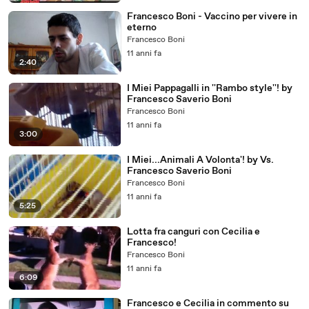
Francesco Boni - Vaccino per vivere in
eterno
Francesco Boni
11 anni fa
2:40
I Miei Pappagalli in ''Rambo style''! by
Francesco Saverio Boni
Francesco Boni
11 anni fa
3:00
I Miei...Animali A Volonta'! by Vs.
Francesco Saverio Boni
Francesco Boni
11 anni fa
5:25
Lotta fra canguri con Cecilia e
Francesco!
Francesco Boni
11 anni fa
6:09
Francesco e Cecilia in commento su