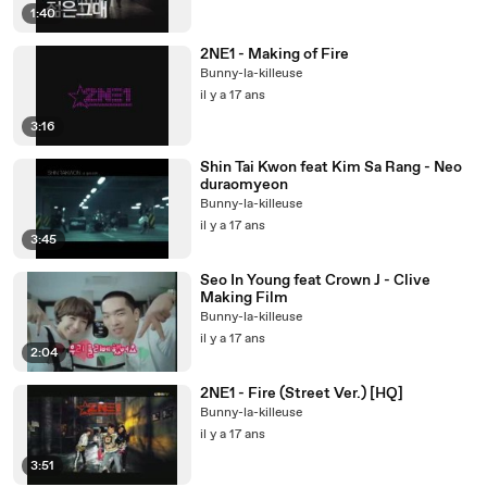
1:40
2NE1 - Making of Fire
Bunny-la-killeuse
il y a 17 ans
3:16
Shin Tai Kwon feat Kim Sa Rang - Neo
duraomyeon
Bunny-la-killeuse
il y a 17 ans
3:45
Seo In Young feat Crown J - Clive
Making Film
Bunny-la-killeuse
il y a 17 ans
2:04
2NE1 - Fire (Street Ver.) [HQ]
Bunny-la-killeuse
il y a 17 ans
3:51