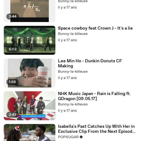
Bunny-la-killeuse
il y a 17 ans
3:44
Space cowboy feat Crown J - It's a lie
Bunny-la-killeuse
il y a 17 ans
5:02
Lee Min Ho - Dunkin Donuts CF
Making
Bunny-la-killeuse
il y a 17 ans
1:56
NHK Music Japan - Rain is Falling ft.
GDragon [09.05.17]
Bunny-la-killeuse
il y a 17 ans
2:43
Isabella's Past Catches Up With Her in
Exclusive Clip From the Next Episode
of "Cruel Summer"
POPSUGAR