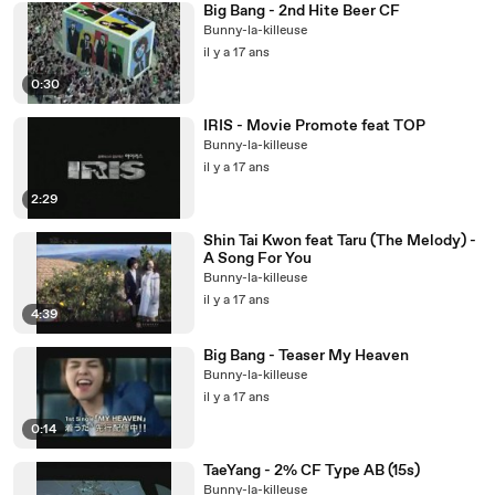
Big Bang - 2nd Hite Beer CF
Bunny-la-killeuse
il y a 17 ans
0:30
IRIS - Movie Promote feat TOP
Bunny-la-killeuse
il y a 17 ans
2:29
Shin Tai Kwon feat Taru (The Melody) -
A Song For You
Bunny-la-killeuse
il y a 17 ans
4:39
Big Bang - Teaser My Heaven
Bunny-la-killeuse
il y a 17 ans
0:14
TaeYang - 2% CF Type AB (15s)
Bunny-la-killeuse