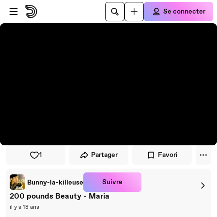
Passer au player
Passer au contenu principal
Se connecter
1
Partager
Favori
Suivre
Bunny-la-killeuse
200 pounds Beauty - Maria
il y a 18 ans