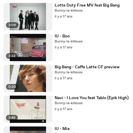
Lotte Duty Free MV feat Big Bang
Bunny-la-killeuse
il y a 17 ans
3:09
IU - Boo
Bunny-la-killeuse
il y a 17 ans
3:32
Big Bang - Caffe Latte CF preview
Bunny-la-killeuse
il y a 17 ans
0:20
Navi - I Love You feat Tablo (Epik High)
Bunny-la-killeuse
il y a 17 ans
3:45
IU - Mia