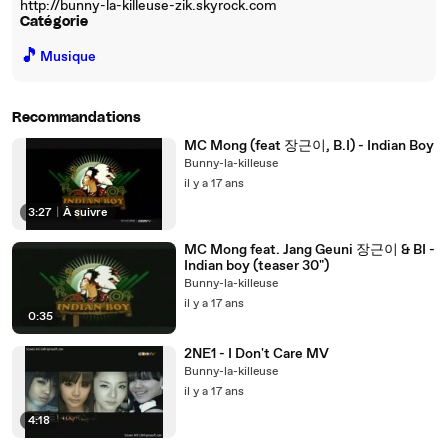
http://bunny-la-killeuse-zik.skyrock.com
Catégorie
🎵
Musique
Recommandations
MC Mong (feat 장근이, B.I) - Indian Boy
Bunny-la-killeuse
il y a 17 ans
3:27
|
À suivre
MC Mong feat. Jang Geuni 장근이 & BI -
Indian boy (teaser 30")
Bunny-la-killeuse
il y a 17 ans
0:35
2NE1 - I Don't Care MV
Bunny-la-killeuse
il y a 17 ans
4:18