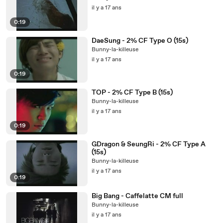
il y a 17 ans
0:19
DaeSung - 2% CF Type O (15s)
Bunny-la-killeuse
il y a 17 ans
0:19
TOP - 2% CF Type B (15s)
Bunny-la-killeuse
il y a 17 ans
0:19
GDragon & SeungRi - 2% CF Type A
(15s)
Bunny-la-killeuse
il y a 17 ans
0:19
Big Bang - Caffelatte CM full
Bunny-la-killeuse
il y a 17 ans