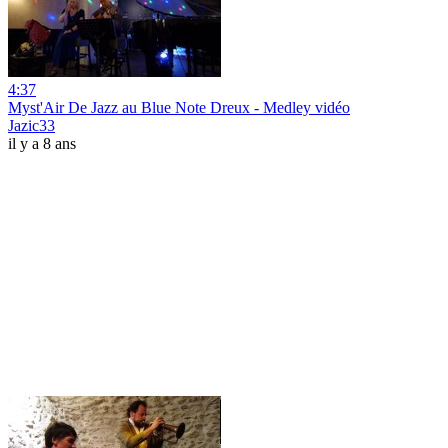
4:37
Myst'Air De Jazz au Blue Note Dreux - Medley vidéo
Jazic33
il y a 8 ans