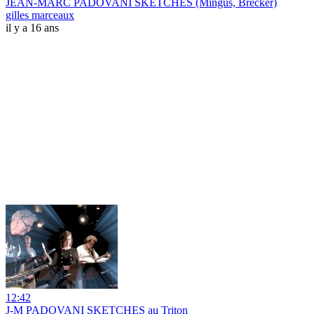
JEAN-MARC PADOVANI SKETCHES (Mingus, Brecker)
gilles marceaux
il y a 16 ans
12:42
J-M PADOVANI SKETCHES au Triton