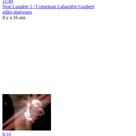
11:49
Noir Lumière 1 / Corneloup Labarrière Goubert
gilles marceaux
il y a 16 ans
8:10