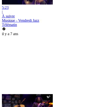
5:23
|
À suivre
Musique - Vendredi Jazz
Télématin
il y a 7 ans