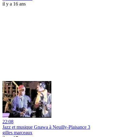
il y a 16 ans
22:08
Jazz et musique Gnawa à Neuilly-Plaisance 3
gilles marceaux