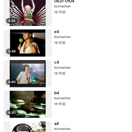
0621-0104
kumachan
16 年前
4:42
e4
kumachan
16 年前
0:48
c4
kumachan
16 年前
4:40
b4
kumachan
16 年前
4:30
a4
kumachan