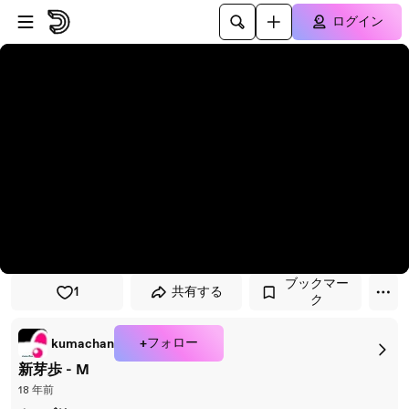
プレイヤーにスキップ
メインコンテンツにスキップ
ログイン
ブックマー
1
共有する
ク
+フォロー
kumachan
新芽歩 - M
18 年前