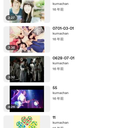
kumachan
16 年前
2:27
0701-03-01
kumachan
16 年前
3:36
0628-07-01
kumachan
16 年前
3:32
55
kumachan
16 年前
4:26
11
kumachan