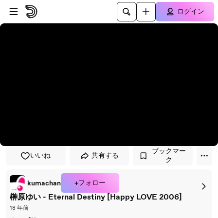
プレイヤーにスキップ
メインコンテンツにスキップ
ログイン
ブックマー
いいね
共有する
ク
+フォロー
kumachan
榊原ゆい - Eternal Destiny [Happy LOVE 2006]
18 年前