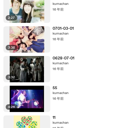
kumachan
16 年前
2:27
0701-03-01
kumachan
16 年前
3:36
0628-07-01
kumachan
16 年前
3:32
55
kumachan
16 年前
4:26
11
kumachan