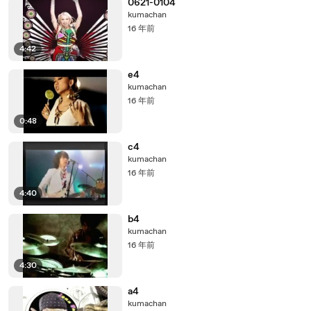
0621-0104
kumachan
16 年前
4:42
e4
kumachan
16 年前
0:48
c4
kumachan
16 年前
4:40
b4
kumachan
16 年前
4:30
a4
kumachan