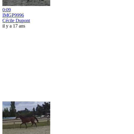
0:09
IMGP9996
Cécile Dupont
il y a 17 ans