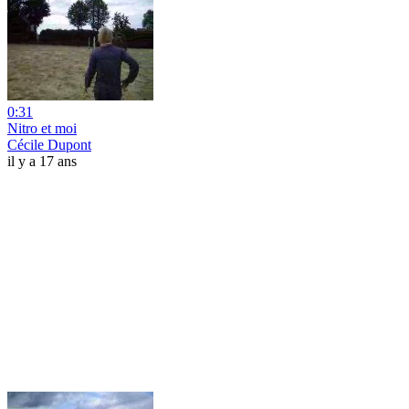
0:31
Nitro et moi
Cécile Dupont
il y a 17 ans