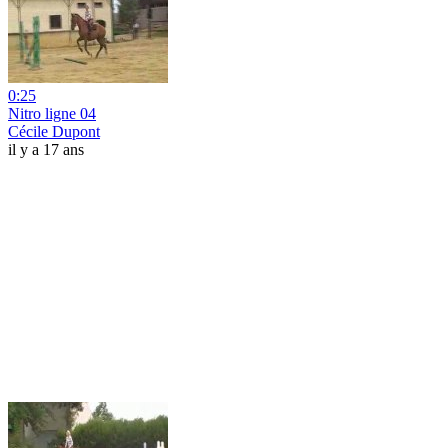
0:25
Nitro ligne 04
Cécile Dupont
il y a 17 ans