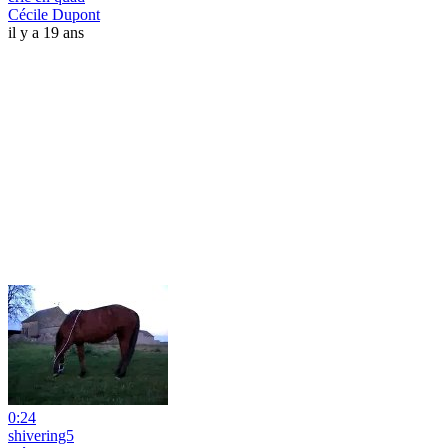
Cécile Dupont
il y a 19 ans
0:24
shivering5