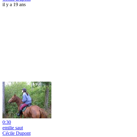
il y a 19 ans
0:30
emilie saut
Cécile Dupont