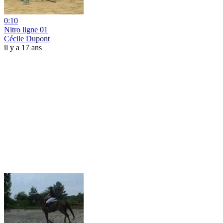
0:10
Nitro ligne 01
Cécile Dupont
il y a 17 ans