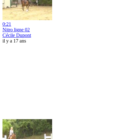
0:21
Nitro ligne 02
Cécile Dupont
il y a 17 ans