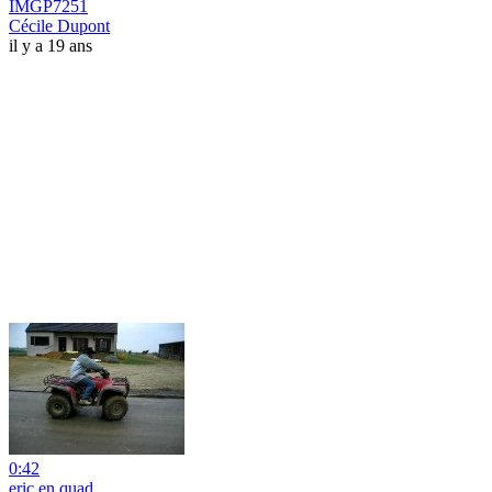
IMGP7251
Cécile Dupont
il y a 19 ans
0:42
eric en quad