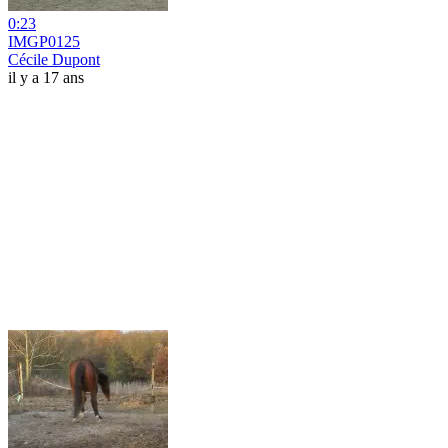
0:23
IMGP0125
Cécile Dupont
il y a 17 ans