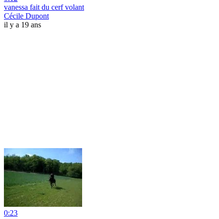
vanessa fait du cerf volant
Cécile Dupont
il y a 19 ans
0:23