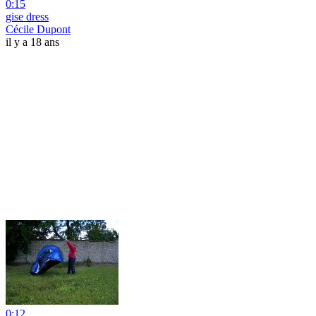
0:15
gise dress
Cécile Dupont
il y a 18 ans
0:12