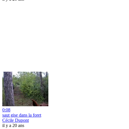
0:08
saut gise dans la foret
Cécile Dupont
il y a 20 ans