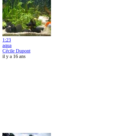
1:23
aqua
Cécile Dupont
il y a 16 ans