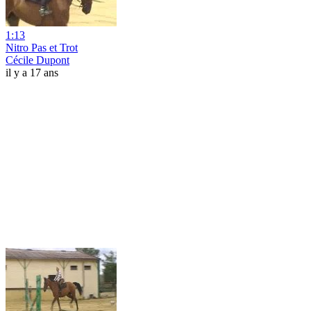
1:13
Nitro Pas et Trot
Cécile Dupont
il y a 17 ans