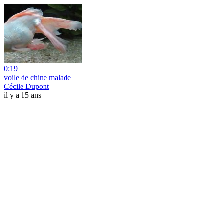
0:19
voile de chine malade
Cécile Dupont
il y a 15 ans