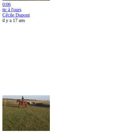
0:06
tic à l'ours
Cécile Dupont
il y a 17 ans