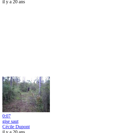
il y a 20 ans
0:07
gise saut
Cécile Dupont
il y a 20 ans