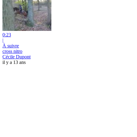
0:23
|
À suivre
cross nitro
Cécile Dupont
il y a 13 ans