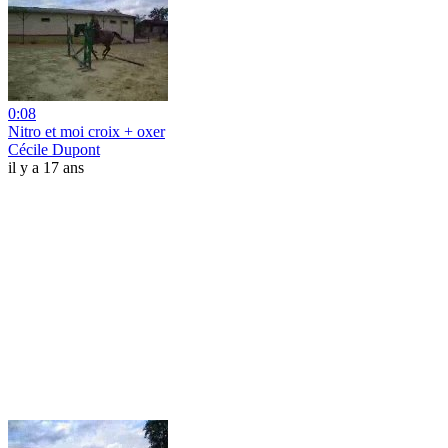
0:08
Nitro et moi croix + oxer
Cécile Dupont
il y a 17 ans