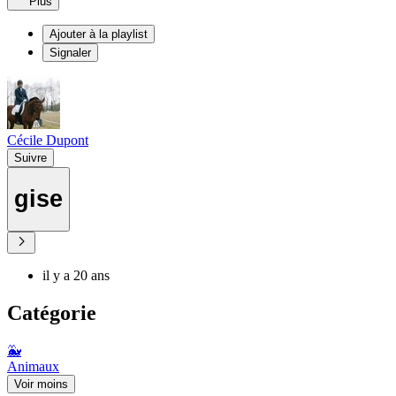
Plus
Ajouter à la playlist
Signaler
Cécile Dupont
Suivre
gise
il y a 20 ans
Catégorie
🐳
Animaux
Voir moins