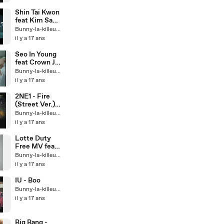
Shin Tai Kwon
feat Kim Sa
Rang - Neo
Bunny-la-killeuse
duraomyeon
il y a 17 ans
Seo In Young
feat Crown J -
Clive Making
Bunny-la-killeuse
Film
il y a 17 ans
2NE1 - Fire
(Street Ver.)
[HQ]
Bunny-la-killeuse
il y a 17 ans
Lotte Duty
Free MV feat
Big Bang
Bunny-la-killeuse
il y a 17 ans
IU - Boo
Bunny-la-killeuse
il y a 17 ans
Big Bang -