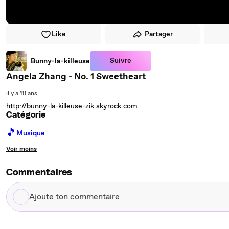
Like
Partager
Suivre
Bunny-la-killeuse
Angela Zhang - No. 1 Sweetheart
il y a 18 ans
http://bunny-la-killeuse-zik.skyrock.com
Catégorie
🎵
Musique
Voir moins
Commentaires
Ajoute
ton
commentaire