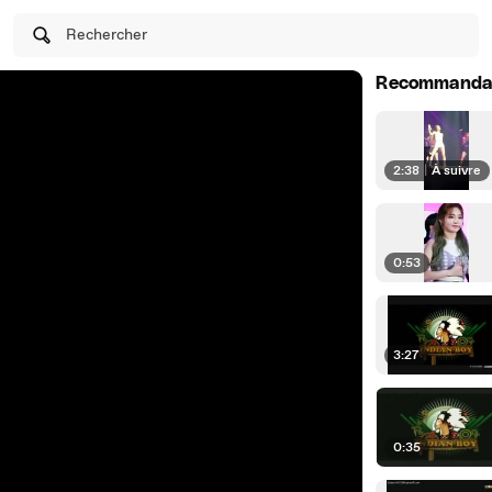
Rechercher
Recommanda
2:38
|
À suivre
0:53
3:27
0:35