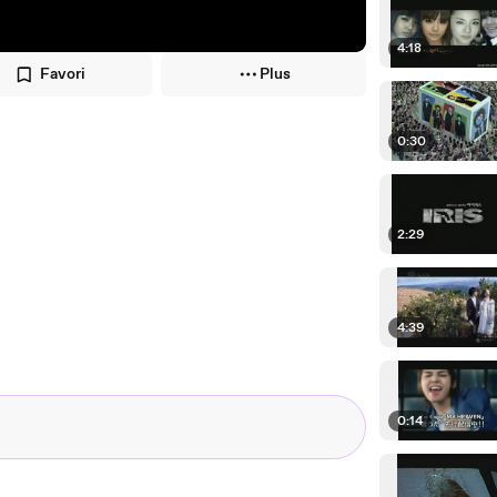
4:18
Favori
Plus
0:30
2:29
4:39
0:14