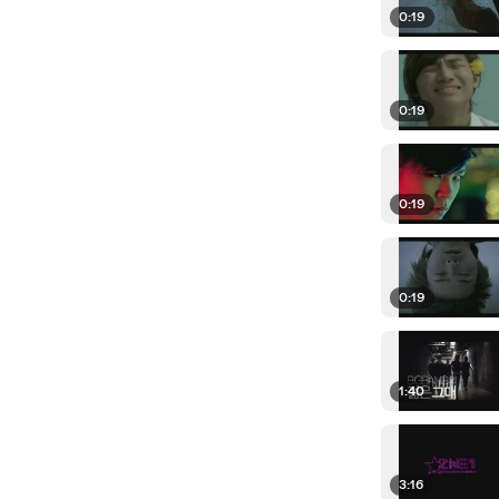
0:19
0:19
0:19
0:19
1:40
3:16