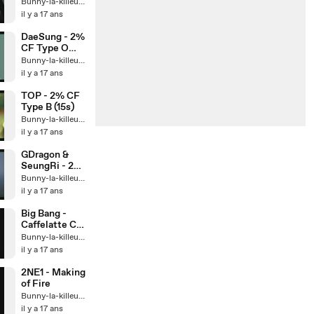
(15s)
Bunny-la-killeuse
il y a 17 ans
DaeSung - 2%
CF Type O
(15s)
Bunny-la-killeuse
il y a 17 ans
TOP - 2% CF
Type B (15s)
Bunny-la-killeuse
il y a 17 ans
GDragon &
SeungRi - 2%
CF Type A
Bunny-la-killeuse
(15s)
il y a 17 ans
Big Bang -
Caffelatte CM
full
Bunny-la-killeuse
il y a 17 ans
2NE1 - Making
of Fire
Bunny-la-killeuse
il y a 17 ans