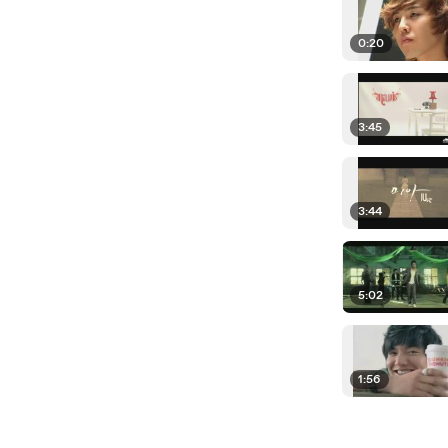
0:20
3:45
3:44
5:02
1:56