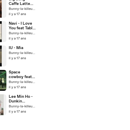
Caffe Latte
CF preview
Bunny-la-killeuse
il y a 17 ans
Navi - I Love
You feat Tablo
(Epik High)
Bunny-la-killeuse
il y a 17 ans
IU - Mia
Bunny-la-killeuse
il y a 17 ans
Space
cowboy feat
Crown J - It's a
Bunny-la-killeuse
lie
il y a 17 ans
Lee Min Ho -
Dunkin
Donuts CF
Bunny-la-killeuse
Making
il y a 17 ans