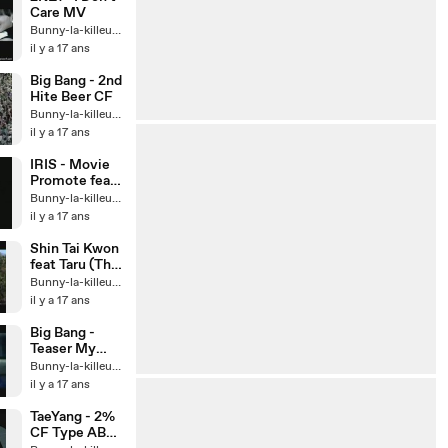
Care MV
Bunny-la-killeuse
il y a 17 ans
Big Bang - 2nd
Hite Beer CF
Bunny-la-killeuse
il y a 17 ans
IRIS - Movie
Promote feat
TOP
Bunny-la-killeuse
il y a 17 ans
Shin Tai Kwon
feat Taru (The
Melody) - A
Bunny-la-killeuse
Song For You
il y a 17 ans
Big Bang -
Teaser My
Heaven
Bunny-la-killeuse
il y a 17 ans
TaeYang - 2%
CF Type AB