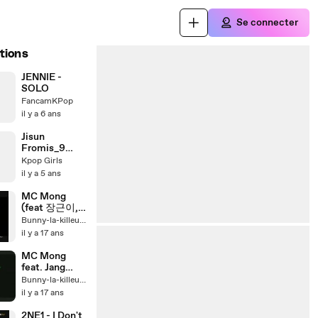
Se connecter
tions
JENNIE -
SOLO
FancamKPop
il y a 6 ans
Jisun
Fromis_9
focus - Kpop
Kpop Girls
Girls
il y a 5 ans
MC Mong
(feat 장근이,
B.I) - Indian
Bunny-la-killeuse
Boy
il y a 17 ans
MC Mong
feat. Jang
Geuni 장근이
Bunny-la-killeuse
& BI - Indian
il y a 17 ans
boy (teaser
30")
2NE1 - I Don't