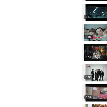
3:45
2:04
3:51
3:09
3:32