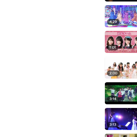
4:29
1:01
2:00
3:14
3:13