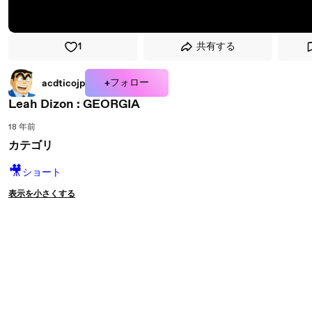
1
共有する
+フォロー
acdticojp
Leah Dizon : GEORGIA
18 年前
カテゴリ
🎥
ショート
表示を小さくする