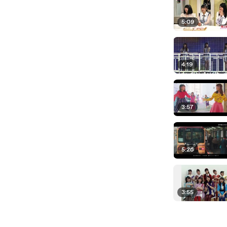
5:09
4:19
3:57
5:26
3:55