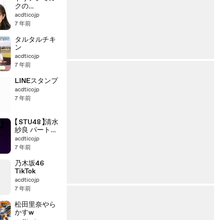
クの
ShowTime
acdticojp
7 年前
タルタルチキ
ン
acdticojp
7 年前
LINEスタンプ
acdticojp
7 年前
【 STU48 】清水
紗良 パート・
オブ・ユア・
acdticojp
ワールド
7 年前
乃木坂46
TikTok
acdticojp
7 年前
松田里奈やら
かすw