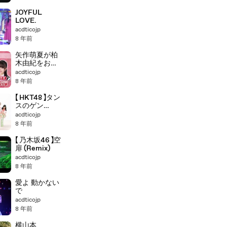
JOYFUL
LOVE.
acdticojp
8 年前
矢作萌夏が柏
木由紀をおば
さん
acdticojp
8 年前
【 HKT48 】タン
スのゲン
(Remix)
acdticojp
8 年前
【 乃木坂46 】空
扉 (Remix)
acdticojp
8 年前
愛よ 動かない
で
acdticojp
8 年前
横山本