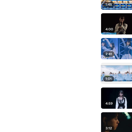
1:45
4:00
2:41
1:01
4:59
3:12