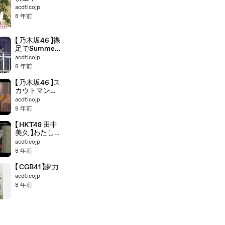
acdticojp
8 年前
【 乃木坂46 】裸
足でSummer
(Remix)
acdticojp
8 年前
【 乃木坂46 】ス
カウトマン
(Remix)
acdticojp
8 年前
【 HKT48 田中
美久 】わたしの
ふるさと
acdticojp
8 年前
【 CGB41 】夢力
acdticojp
8 年前