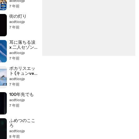
acdticojp
7 年前
街の灯り
acdticojp
7 年前
耳に落ちる涙
x 二人セゾン
(mashup)
acdticojp
7 年前
ポカリスエッ
ト (キュンver.)
(MAD)
acdticojp
7 年前
100年先でも
acdticojp
7 年前
ふめつのここ
ろ
acdticojp
8 年前