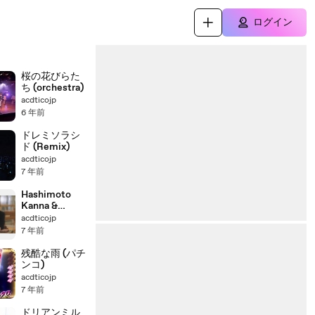
ログイン
桜の花びらた
ち (orchestra)
acdticojp
6 年前
ドレミソラシ
ド (Remix)
acdticojp
7 年前
Hashimoto
Kanna &
Hamabe
acdticojp
Minami :
7 年前
docomo
残酷な雨 (パチ
ンコ)
acdticojp
7 年前
ドリアンミル