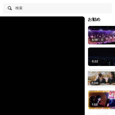
検索
お勧め
5:16
|
次
5:22
1:00
1:53