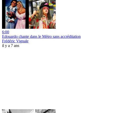
6:00
Edouardo chante dans le Métro sans accréditation
Frédéric Vignale
il y a 7 ans