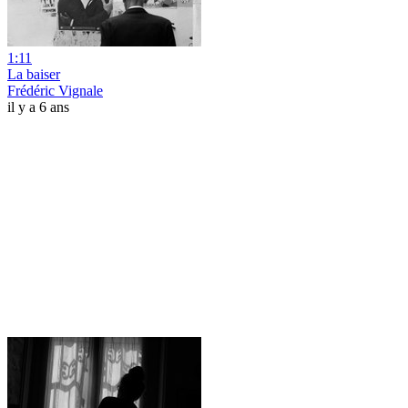
1:11
La baiser
Frédéric Vignale
il y a 6 ans