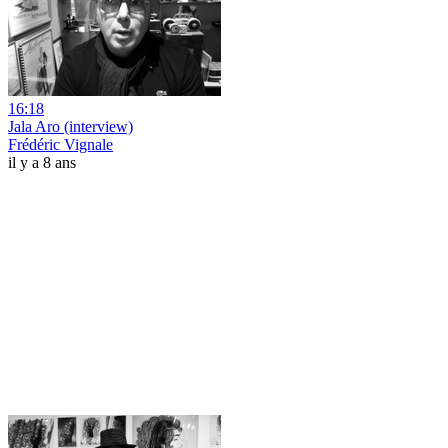
16:18
Jala Aro (interview)
Frédéric Vignale
il y a 8 ans