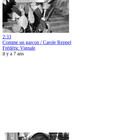
2:33
Comme un garçon / Carole Reppel
Frédéric Vignale
il y a 7 ans