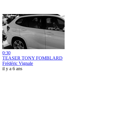
0:30
TEASER TONY FOMBLARD
Frédéric Vignale
il y a 6 ans