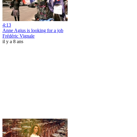
4:13
Anne Agius is looking for a job
Frédéric Vignale
il y a 8 ans