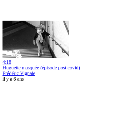
4:18
Huguette masquée (épisode post covid)
Frédéric Vignale
il y a 6 ans