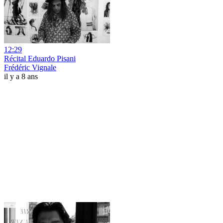
12:29
Récital Eduardo Pisani
Frédéric Vignale
il y a 8 ans