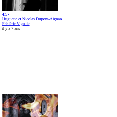
4:57
Huguette et Nicolas Dupont-Aignan
Frédéric Vignale
il y a 7 ans