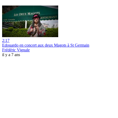
2:17
Edouardo en concert aux deux Magots à St Germain
Frédéric Vignale
il y a 7 ans