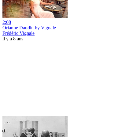
2:08
Orianne Daudin by Vignale
Frédéric Vignale
il y a 8 ans