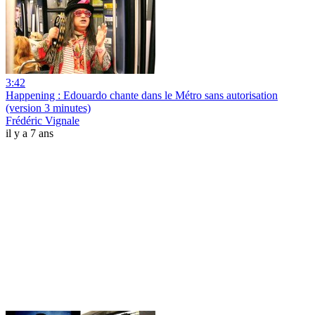
3:42
Happening : Edouardo chante dans le Métro sans autorisation
(version 3 minutes)
Frédéric Vignale
il y a 7 ans