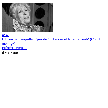
4:37
L'Homme tranquille, Episode 4 "Amour et Attachements' (Court
métrage)
Frédéric Vignale
il y a 7 ans