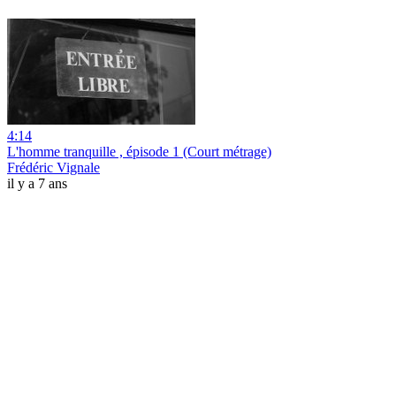
4:14
L'homme tranquille , épisode 1 (Court métrage)
Frédéric Vignale
il y a 7 ans