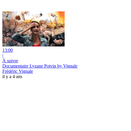
13:00
|
À suivre
Documentaire Lyzane Potvin by Vignale
Frédéric Vignale
il y a 4 ans