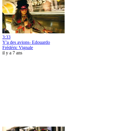
3:33
Y'a des avions- Edouardo
Frédéric Vignale
il y a 7 ans