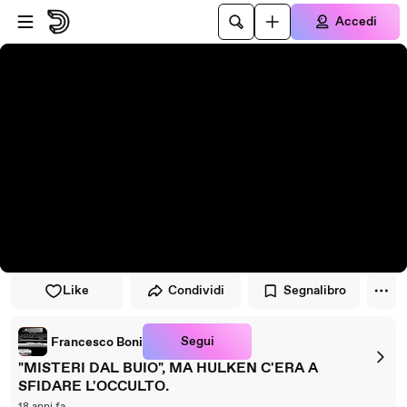
Vai al lettore
Passa al contenuto principale
Accedi
Like
Condividi
Segnalibro
Segui
Francesco Boni
"MISTERI DAL BUIO", MA HULKEN C'ERA A
SFIDARE L'OCCULTO.