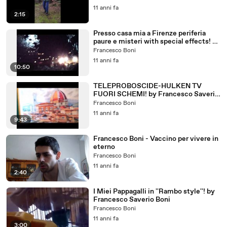
11 anni fa
2:15
Presso casa mia a Firenze periferia
paure e misteri with special effects! by
Vostro Francesco S. Boni
Francesco Boni
11 anni fa
10:50
TELEPROBOSCIDE-HULKEN TV
FUORI SCHEMI! by Francesco Saverio
Boni
Francesco Boni
11 anni fa
9:43
Francesco Boni - Vaccino per vivere in
eterno
Francesco Boni
11 anni fa
2:40
I Miei Pappagalli in ''Rambo style''! by
Francesco Saverio Boni
Francesco Boni
11 anni fa
3:00