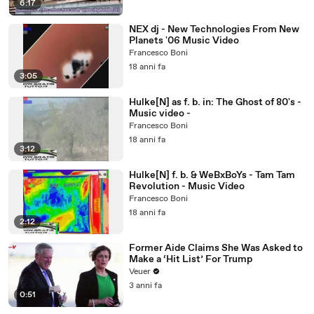
6:17
NEX dj - New Technologies From New
Planets '06 Music Video
Francesco Boni
18 anni fa
3:05
Hulke[N] as f. b. in: The Ghost of 80's -
Music video -
Francesco Boni
18 anni fa
3:12
Hulke[N] f. b. & WeBxBoYs - Tam Tam
Revolution - Music Video
Francesco Boni
18 anni fa
2:12
Former Aide Claims She Was Asked to
Make a ‘Hit List’ For Trump
Veuer
3 anni fa
0:51