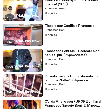
Francesco Boni dj & mc - The new
chance! (2015)
Francesco Boni
11 anni fa
3:17
Fiesole con Cecilia e Francesco
Francesco Boni
11 anni fa
8:52
Francesco Boni Mc - Dedicato a chi
non c'e' piu' (Improvvisata)
Francesco Boni
11 anni fa
3:50
Quando mangia troppo diventa un
piccione-*killer*! (Ripresa e
commento by Francesco Saverio Boni
Francesco Boni
ed Anna Maria Cantiani)
11 anni fa
5:42
C'e' da Milano con FURORE un fan di
Francesco Saverio Boni! E' Marco