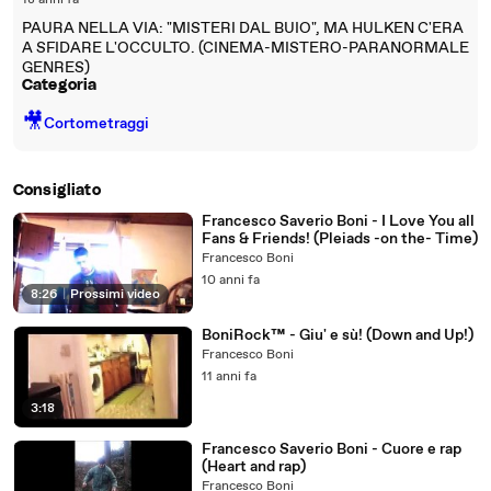
18 anni fa
PAURA NELLA VIA: "MISTERI DAL BUIO", MA HULKEN C'ERA
A SFIDARE L'OCCULTO. (CINEMA-MISTERO-PARANORMALE
GENRES)
Categoria
🎥
Cortometraggi
Consigliato
Francesco Saverio Boni - I Love You all
Fans & Friends! (Pleiads -on the- Time)
Francesco Boni
10 anni fa
8:26
|
Prossimi video
BoniRock™ - Giu' e sù! (Down and Up!)
Francesco Boni
11 anni fa
3:18
Francesco Saverio Boni - Cuore e rap
(Heart and rap)
Francesco Boni