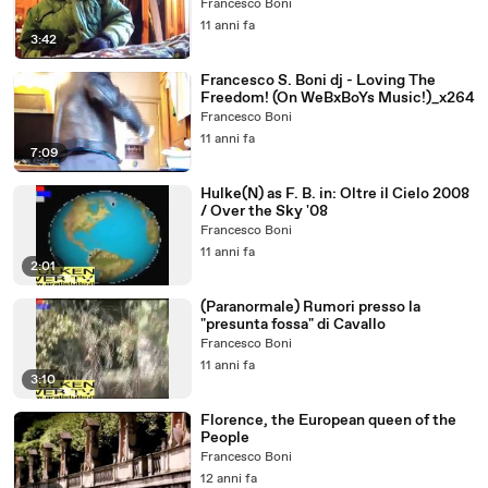
Brambilla!
Francesco Boni
11 anni fa
3:42
Francesco S. Boni dj - Loving The
Freedom! (On WeBxBoYs Music!)_x264
Francesco Boni
11 anni fa
7:09
Hulke(N) as F. B. in: Oltre il Cielo 2008
/ Over the Sky '08
Francesco Boni
11 anni fa
2:01
(Paranormale) Rumori presso la
"presunta fossa" di Cavallo
Francesco Boni
11 anni fa
3:10
Florence, the European queen of the
People
Francesco Boni
12 anni fa