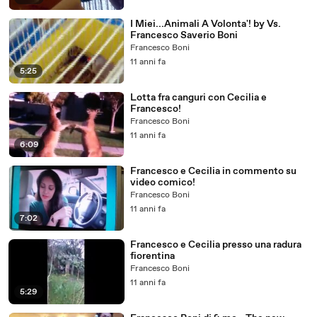
I Miei...Animali A Volonta'! by Vs.
Francesco Saverio Boni
Francesco Boni
11 anni fa
5:25
Lotta fra canguri con Cecilia e
Francesco!
Francesco Boni
11 anni fa
6:09
Francesco e Cecilia in commento su
video comico!
Francesco Boni
11 anni fa
7:02
Francesco e Cecilia presso una radura
fiorentina
Francesco Boni
11 anni fa
5:29