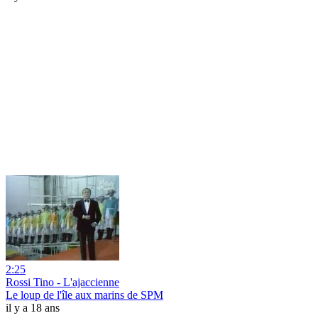
2:25
Rossi Tino - L'ajaccienne
Le loup de l'île aux marins de SPM
il y a 18 ans