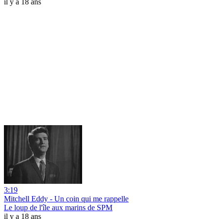
il y a 18 ans
3:19
Mitchell Eddy - Un coin qui me rappelle
Le loup de l'île aux marins de SPM
il y a 18 ans