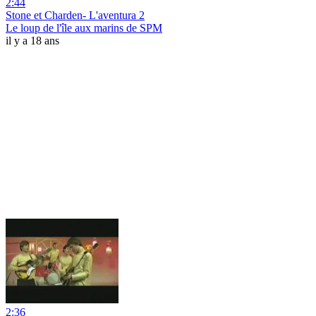
2:44
Stone et Charden- L'aventura 2
Le loup de l'île aux marins de SPM
il y a 18 ans
2:36