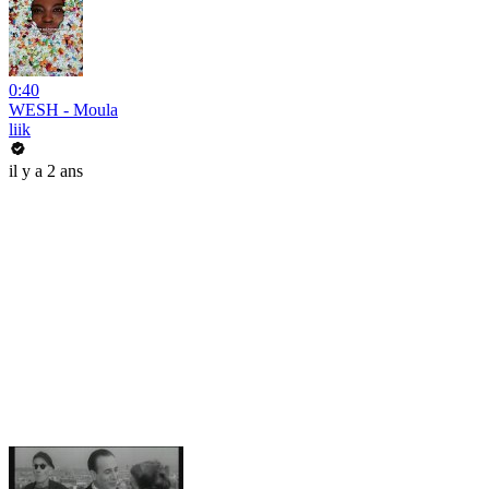
0:40
WESH - Moula
liik
il y a 2 ans