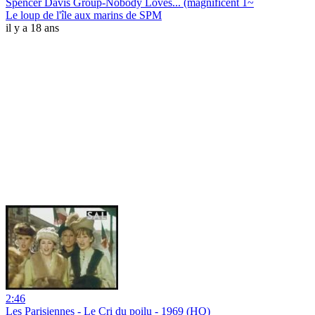
Spencer Davis Group-Nobody Loves... (magnificent 1~
Le loup de l'île aux marins de SPM
il y a 18 ans
2:46
Les Parisiennes - Le Cri du poilu - 1969 (HQ)