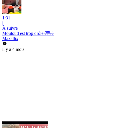
1:31
|
À suivre
Mouloud est trop drôle 🤣🤣
Maxallix
il y a 4 mois