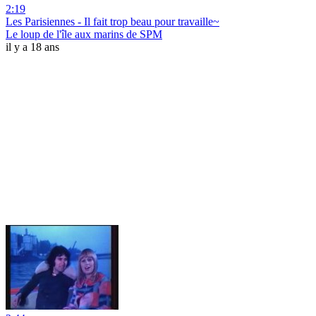
2:19
Les Parisiennes - Il fait trop beau pour travaille~
Le loup de l'île aux marins de SPM
il y a 18 ans