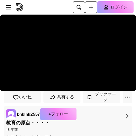
プレイヤーにスキップ
メインコンテンツにスキップ
ログイン
ブックマー
いいね
共有する
ク
+フォロー
bnklnk2557
教育の原点・・・・
18 年前