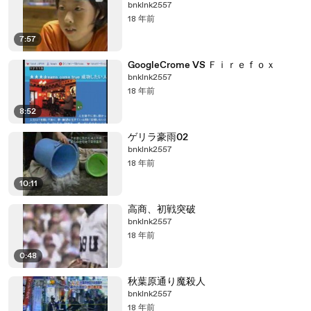
bnklnk2557
18 年前
7:57
GoogleCrome VS Ｆｉｒｅｆｏｘ
bnklnk2557
18 年前
8:52
ゲリラ豪雨02
bnklnk2557
18 年前
10:11
高商、初戦突破
bnklnk2557
18 年前
0:48
秋葉原通り魔殺人
bnklnk2557
18 年前