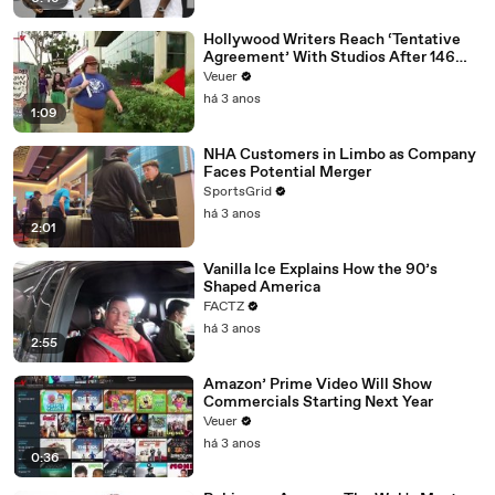
Hollywood Writers Reach ‘Tentative
Agreement’ With Studios After 146
Day Strike
Veuer
há 3 anos
1:09
NHA Customers in Limbo as Company
Faces Potential Merger
SportsGrid
há 3 anos
2:01
Vanilla Ice Explains How the 90’s
Shaped America
FACTZ
há 3 anos
2:55
Amazon’ Prime Video Will Show
Commercials Starting Next Year
Veuer
há 3 anos
0:36