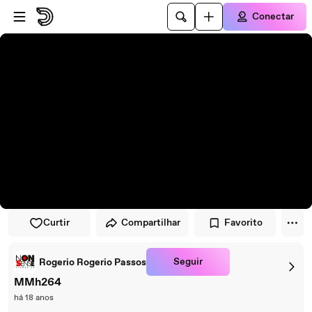
Pular para o player
Ir para o conteúdo principal
Conectar
Curtir
Compartilhar
Favorito
Seguir
Rogerio Rogerio Passos
MMh264
há 18 anos