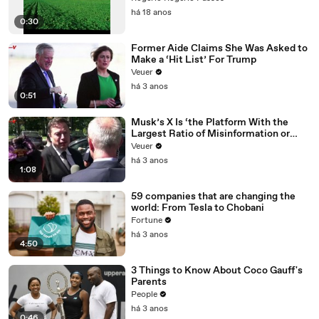
há 18 anos
0:30
Former Aide Claims She Was Asked to
Make a ‘Hit List’ For Trump
Veuer
há 3 anos
0:51
Musk’s X Is ‘the Platform With the
Largest Ratio of Misinformation or
Disinformation’ Amongst All Social
Veuer
Media Platforms
há 3 anos
1:08
59 companies that are changing the
world: From Tesla to Chobani
Fortune
há 3 anos
4:50
3 Things to Know About Coco Gauff's
Parents
People
há 3 anos
0:46