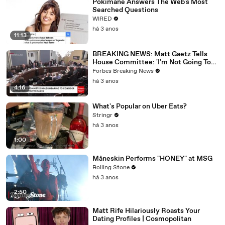
Pokimane Answers The Web's Most
Searched Questions
WIRED
há 3 anos
11:13
BREAKING NEWS: Matt Gaetz Tells
House Committee: 'I'm Not Going To
Vote For A Continuing Resolution'
Forbes Breaking News
há 3 anos
4:16
What's Popular on Uber Eats?
Stringr
há 3 anos
1:00
Måneskin Performs "HONEY" at MSG
Rolling Stone
há 3 anos
2:50
Matt Rife Hilariously Roasts Your
Dating Profiles | Cosmopolitan