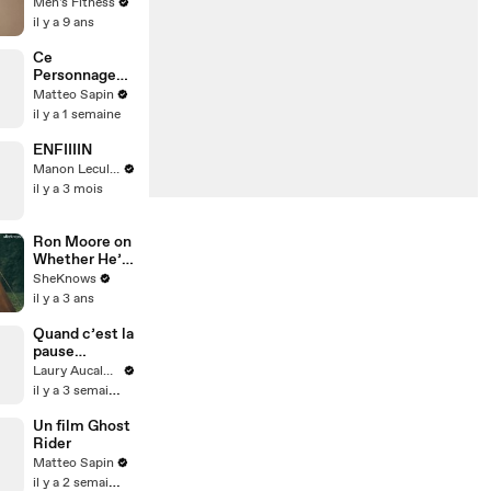
quick routines
Men's Fitness
to fight
il y a 9 ans
weight gain
Ce
Personnage
de Spider-
Matteo Sapin
man va
il y a 1 semaine
devenir
important
ENFIIIIN
Manon Leculnu
il y a 3 mois
Ron Moore on
Whether He’ll
Return For
SheKnows
the End of
il y a 3 ans
'Outlander'
Quand c’est la
pause
fraîcheur
Laury Aucalme
il y a 3 semaines
Un film Ghost
Rider
Matteo Sapin
il y a 2 semaines