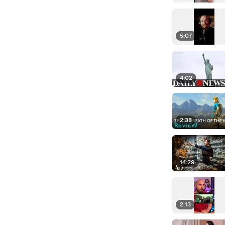
5:07
4:02
2:38
14:29
2:13