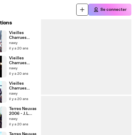
Se connecter
tions
Vieilles
Charrues
2006 - Cali
nawy
il y a 20 ans
Vieilles
Charrues
2006 -
nawy
Placebo
il y a 20 ans
Vieilles
Charrues
2006 -
nawy
Raphaël
il y a 20 ans
Terres Neuvas
2006 - J.L
Aubert
nawy
il y a 20 ans
Terres Neuvas