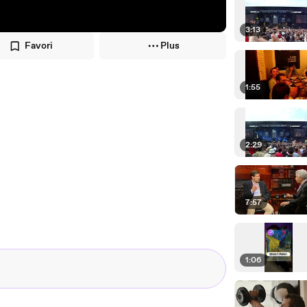
3:13
Favori
Plus
1:55
2:29
7:57
1:06