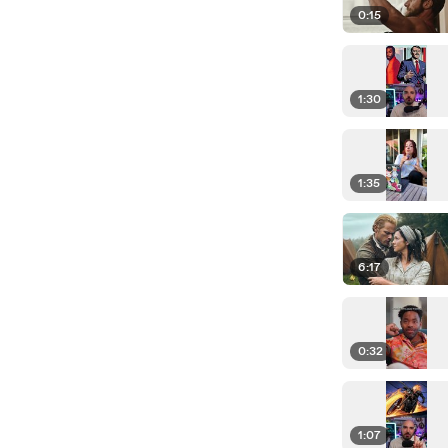
0:15
1:30
1:35
6:17
0:32
1:07