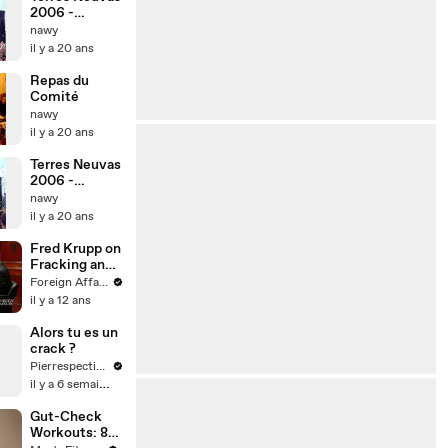
2006 -
Patrice
nawy
il y a 20 ans
Repas du
Comité
nawy
il y a 20 ans
Terres Neuvas
2006 -
Patrice
nawy
il y a 20 ans
Fred Krupp on
Fracking and
the
Foreign Affairs
Environment
il y a 12 ans
Alors tu es un
crack ?
Pierrespectives
il y a 6 semaines
Gut-Check
Workouts: 8