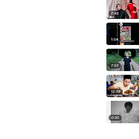
7:43
1:04
7:53
12:39
0:30