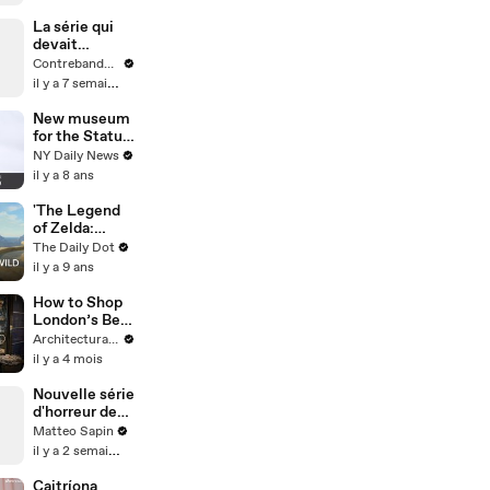
La série qui
devait
succéder à
Contrebande Films
Game of
il y a 7 semaines
Thrones
New museum
for the Statue
of Liberty
NY Daily News
il y a 8 ans
'The Legend
of Zelda:
Breath of the
The Daily Dot
Wild' review
il y a 9 ans
How to Shop
London’s Best
Antiques
Architectural Digest
Markets Like
il y a 4 mois
a Pro Designer
Nouvelle série
d'horreur de
Netflix
Matteo Sapin
il y a 2 semaines
Caitríona