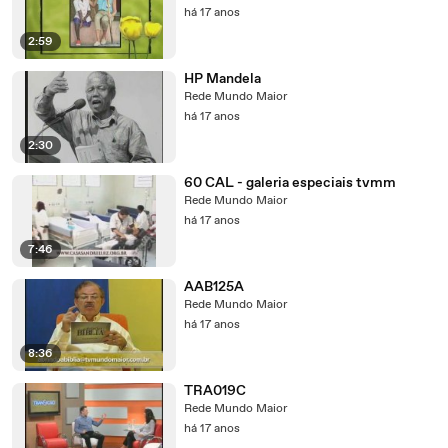
há 17 anos
2:59
HP Mandela
Rede Mundo Maior
há 17 anos
2:30
60 CAL - galeria especiais tvmm
Rede Mundo Maior
há 17 anos
7:46
AAB125A
Rede Mundo Maior
há 17 anos
8:36
TRA019C
Rede Mundo Maior
há 17 anos