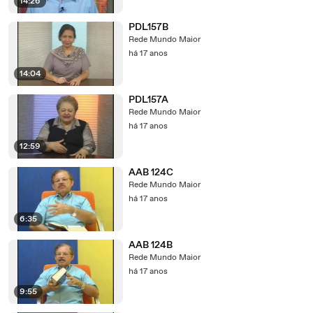
14:26
PDL157B
Rede Mundo Maior
há 17 anos
14:04
PDL157A
Rede Mundo Maior
há 17 anos
12:59
AAB 124C
Rede Mundo Maior
há 17 anos
6:35
AAB 124B
Rede Mundo Maior
há 17 anos
9:55