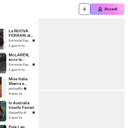
Accedi
La NUOVA
FERRARI di
VASSEUR e
Formula Passion
SERRA
5 giorni fa
McLAREN,
ecco le
soluzioni di
Formula Passion
scuola
5 giorni fa
FERRARI
Miss Italia
Sbarca a
Corato
amica9tv
9 anni fa
In Australia
trionfo Ferrari
Gazzetta di Parma
2 anni fa
Pole Lap