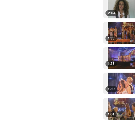
2:04
1:38
1:28
1:39
1:01