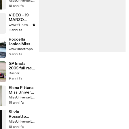
Universe Italy
MissUniverseItaly
18 anni fa
VIDEO - 19
MARZO
2006,
www.f1-news.eu
GIANCARLO
8 anni fa
FISICHELLA
VINCE A
Roccella
SEPANG!
Jonica Miss
Mondo Italia
www.ilmetropolitano.it
sfilata in
6 anni fa
costume da
bagno
GP Imola
2005 full race
#1
Dascer
9 anni fa
Elena Pittana
Miss Universe
Italy
MissUniverseItaly
18 anni fa
Silvia
Rossetto
Miss Universe
MissUniverseItaly
Italy
18 anni fa