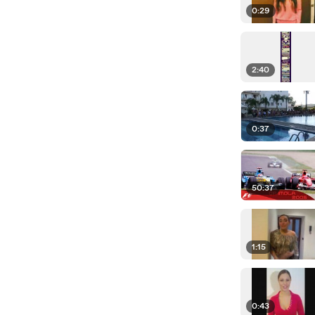
0:29
2:40
0:37
50:37
1:15
0:43