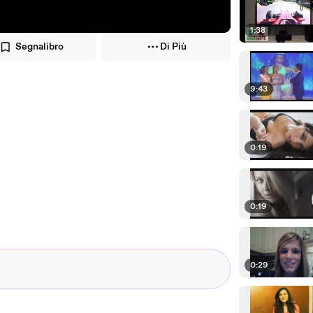
1:38
Segnalibro
Di Più
9:43
0:19
0:19
0:29