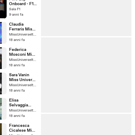
Onboard - F1
2010 Round 14
Sala F1
- GP Italia
9 anni fa
(Monza)
Fernando
Claudia
Alonso
Ferraris Miss
Universe Italy
MissUniverseItaly
2008 ospite a
18 anni fa
Caracas
Federica
Mosconi Miss
Universe Italy
MissUniverseItaly
18 anni fa
Sara Vanin
Miss Universe
Italy
MissUniverseItaly
18 anni fa
Elisa
Selvaggia
Folli Miss
MissUniverseItaly
Universe Italy
18 anni fa
Francesca
Cicalese Miss