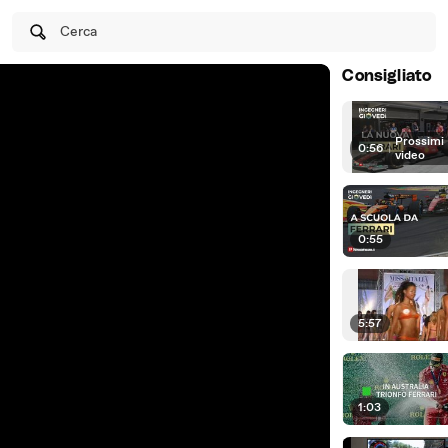
Cerca
Consigliato
Prossimi
0:56
|
video
0:55
5:57
1:03