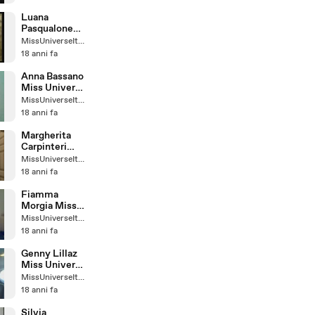
Luana
Pasqualone
Miss Universe
MissUniverseItaly
Italy
18 anni fa
Anna Bassano
Miss Universe
Italy
MissUniverseItaly
18 anni fa
Margherita
Carpinteri
Miss Universe
MissUniverseItaly
Italy
18 anni fa
Fiamma
Morgia Miss
Universe Italy
MissUniverseItaly
18 anni fa
Genny Lillaz
Miss Universe
Italy
MissUniverseItaly
18 anni fa
Silvia