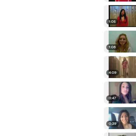
1:05
1:06
4:09
0:47
0:39