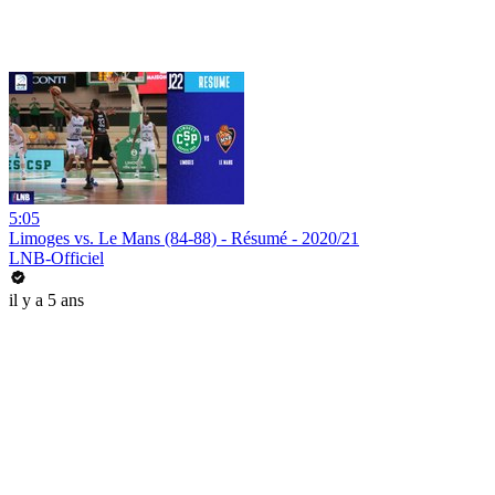
5:05
Limoges vs. Le Mans (84-88) - Résumé - 2020/21
LNB-Officiel
il y a 5 ans