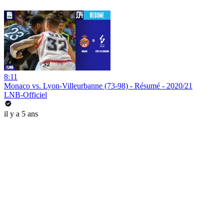
8:11
Monaco vs. Lyon-Villeurbanne (73-98) - Résumé - 2020/21
LNB-Officiel
il y a 5 ans