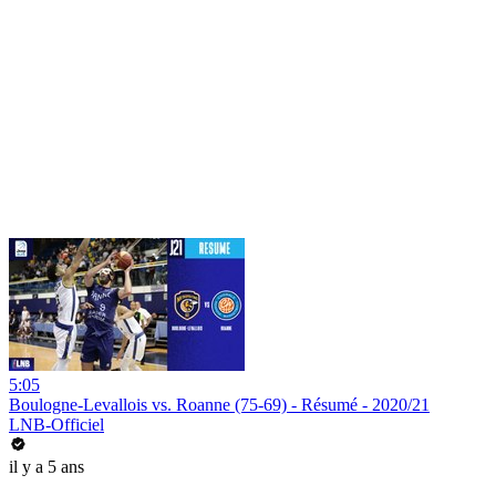
5:05
Boulogne-Levallois vs. Roanne (75-69) - Résumé - 2020/21
LNB-Officiel
il y a 5 ans