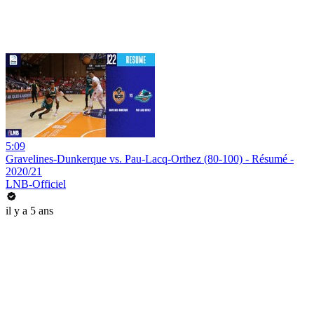
5:09
Gravelines-Dunkerque vs. Pau-Lacq-Orthez (80-100) - Résumé -
2020/21
LNB-Officiel
il y a 5 ans