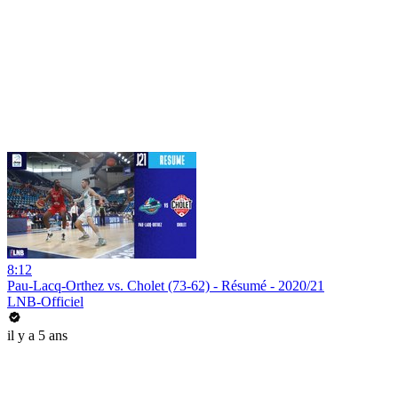
8:12
Pau-Lacq-Orthez vs. Cholet (73-62) - Résumé - 2020/21
LNB-Officiel
il y a 5 ans