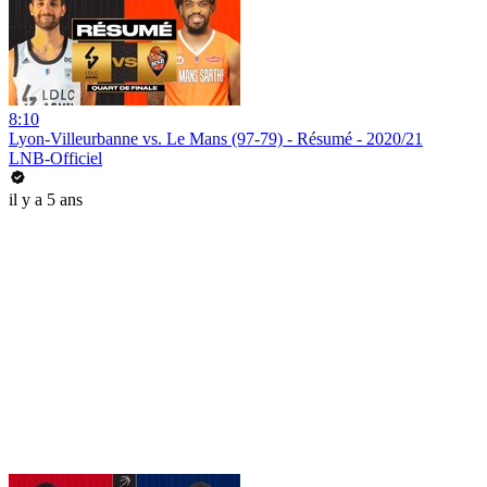
8:10
Lyon-Villeurbanne vs. Le Mans (97-79) - Résumé - 2020/21
LNB-Officiel
il y a 5 ans