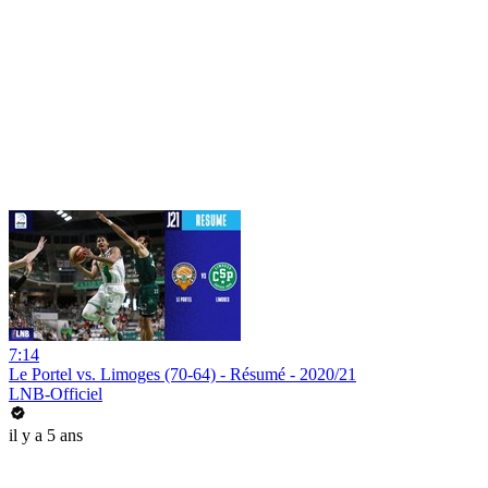
7:14
Le Portel vs. Limoges (70-64) - Résumé - 2020/21
LNB-Officiel
il y a 5 ans