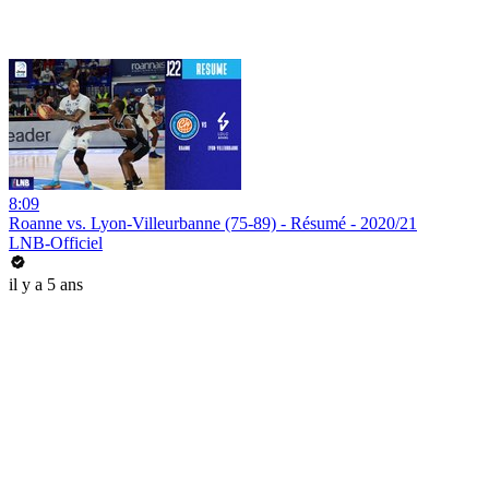
8:09
Roanne vs. Lyon-Villeurbanne (75-89) - Résumé - 2020/21
LNB-Officiel
il y a 5 ans