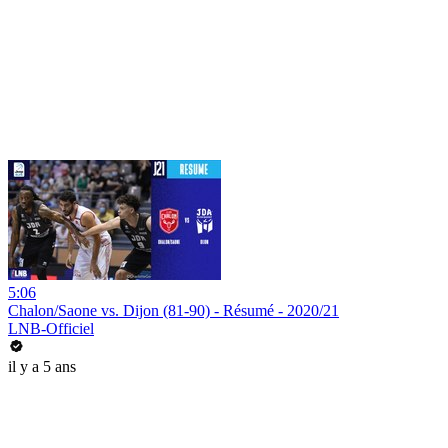
5:06
Chalon/Saone vs. Dijon (81-90) - Résumé - 2020/21
LNB-Officiel
il y a 5 ans