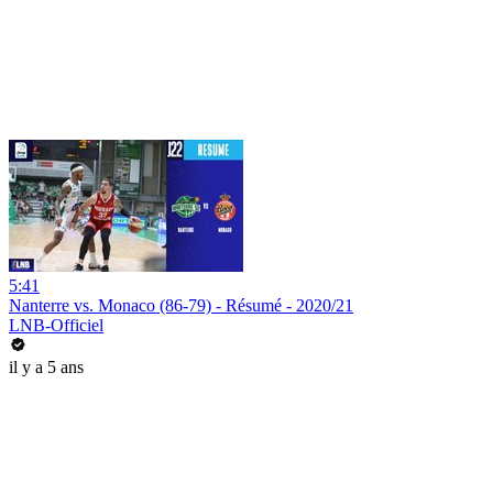
5:41
Nanterre vs. Monaco (86-79) - Résumé - 2020/21
LNB-Officiel
il y a 5 ans