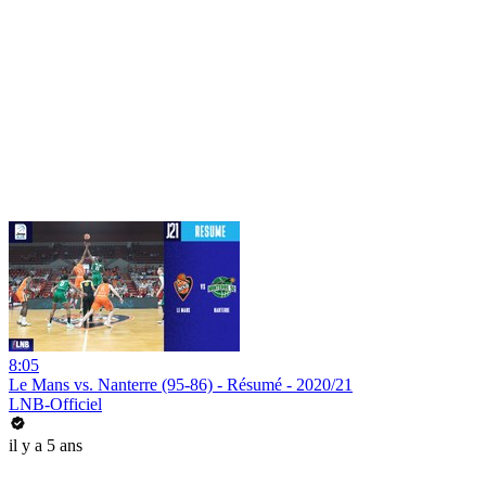
8:05
Le Mans vs. Nanterre (95-86) - Résumé - 2020/21
LNB-Officiel
il y a 5 ans