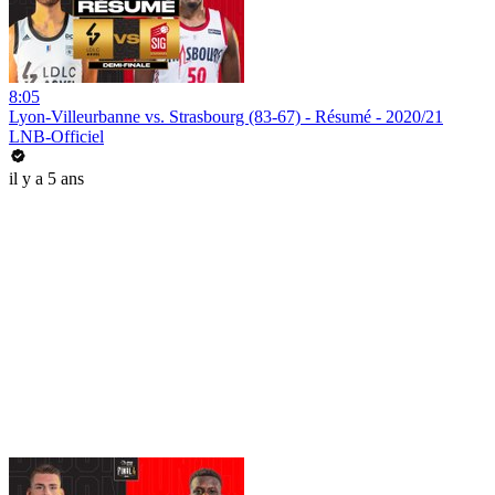
8:05
Lyon-Villeurbanne vs. Strasbourg (83-67) - Résumé - 2020/21
LNB-Officiel
il y a 5 ans