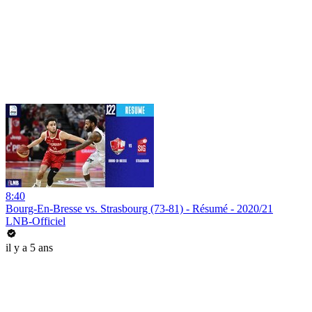
8:40
Bourg-En-Bresse vs. Strasbourg (73-81) - Résumé - 2020/21
LNB-Officiel
il y a 5 ans