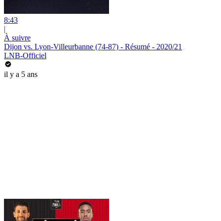
8:43
|
À suivre
Dijon vs. Lyon-Villeurbanne (74-87) - Résumé - 2020/21
LNB-Officiel
il y a 5 ans