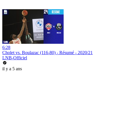
6:28
Cholet vs. Boulazac (116-80) - Résumé - 2020/21
LNB-Officiel
il y a 5 ans