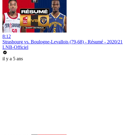
8:12
Strasbourg vs. Boulogne-Levallois (79-68) - Résumé - 2020/21
LNB-Officiel
il y a 5 ans