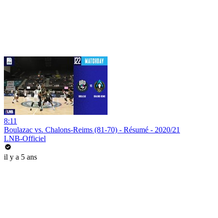
8:11
Boulazac vs. Chalons-Reims (81-70) - Résumé - 2020/21
LNB-Officiel
il y a 5 ans