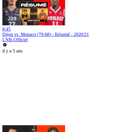
8:45
Dijon vs. Monaco (79-68) - Résumé - 2020/21
LNB-Officiel
il y a 5 ans