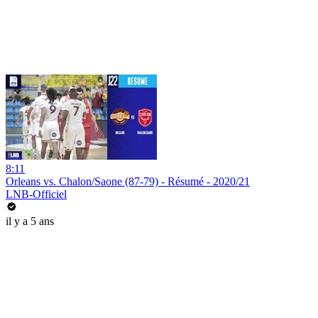
8:11
Orleans vs. Chalon/Saone (87-79) - Résumé - 2020/21
LNB-Officiel
il y a 5 ans