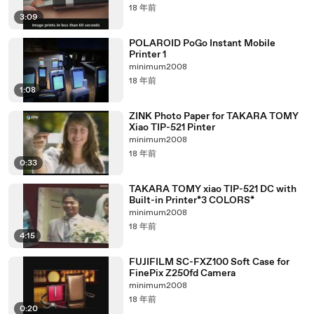
18 年前
3:09
POLAROID PoGo Instant Mobile
Printer 1
minimum2008
18 年前
1:08
ZINK Photo Paper for TAKARA TOMY
Xiao TIP-521 Pinter
minimum2008
18 年前
0:33
TAKARA TOMY xiao TIP-521 DC with
Built-in Printer*3 COLORS*
minimum2008
18 年前
4:15
FUJIFILM SC-FXZ100 Soft Case for
FinePix Z250fd Camera
minimum2008
18 年前
0:20