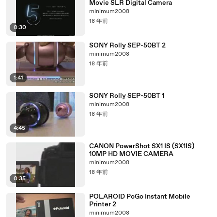
Movie SLR Digital Camera
minimum2008
18 年前
0:30
SONY Rolly SEP-50BT 2
minimum2008
18 年前
1:41
SONY Rolly SEP-50BT 1
minimum2008
18 年前
4:45
CANON PowerShot SX1 IS (SX1IS)
10MP HD MOVIE CAMERA
minimum2008
18 年前
0:35
POLAROID PoGo Instant Mobile
Printer 2
minimum2008