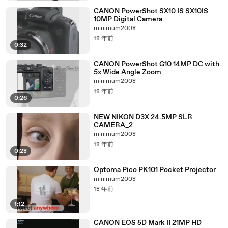
CANON PowerShot SX10 IS SX10IS
10MP Digital Camera
minimum2008
18 年前
0:32
CANON PowerShot G10 14MP DC with
5x Wide Angle Zoom
minimum2008
18 年前
0:26
NEW NIKON D3X 24.5MP SLR
CAMERA_2
minimum2008
18 年前
0:28
Optoma Pico PK101 Pocket Projector
minimum2008
18 年前
1:12
CANON EOS 5D Mark II 21MP HD