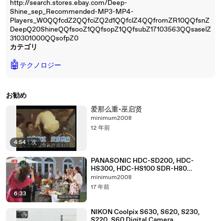
http://search.stores.ebay.com/Deep-
Shine_sep_Recommended-MP3-MP4-
Players_W0QQfcdZ2QQfciZQ2d1QQfclZ4QQfromZR10QQfsnZ
DeepQ20ShineQQfsooZ1QQfsopZ1QQfsubZ17103563QQsaselZ
310301000QQsofpZ0
カテゴリ
🤖
テクノロジー
お勧め
爱那么重-巫启贤
minimum2008
12 年前
4:54
|
次
PANASONIC HDC-SD200, HDC-
HS300, HDC-HS100 SDR-H80
Camcorder
minimum2008
17 年前
6:33
NIKON Coolpix S630, S620, S230,
S220, S60 Digital Camera