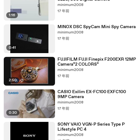
minimum2008
17 年前
1:16
MINOX DSC SpyCam Mini Spy Camera
minimum2008
17 年前
0:41
FUJIFILM FUJI Finepix F200EXR 12MP
Camera*2 COLORS*
minimum2008
17 年前
2:50
CASIO Exilim EX-FC100 EXFC100
9MP Camera
minimum2008
17 年前
0:30
SONY VAIO VGN-P Series Type P
Lifestyle PC 4
minimum2008