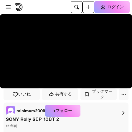
プレイヤーにスキップ
メインコンテンツにスキップ
ログイン
ブックマー
いいね
共有する
ク
+フォロー
minimum2008
SONY Rolly SEP-10BT 2
18 年前