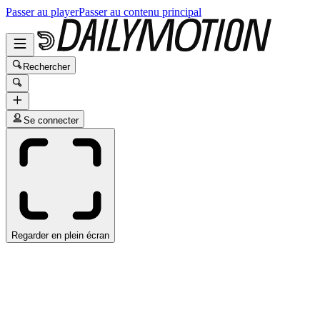
Passer au player
Passer au contenu principal
Rechercher
Se connecter
Regarder en plein écran