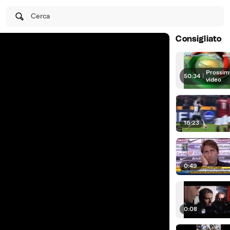
Cerca
Consigliato
Prossim
50:34
|
video
16:23
0:49
0:08