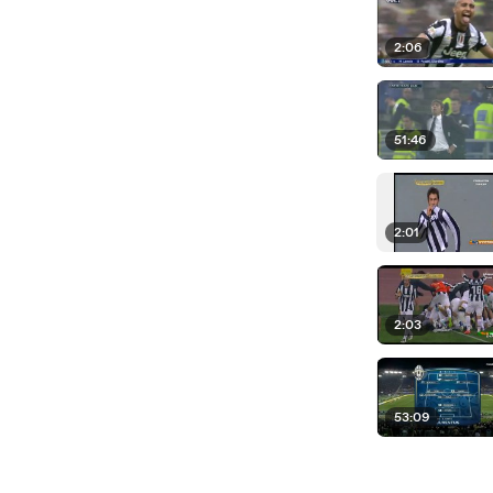
2:06
51:46
2:01
2:03
53:09