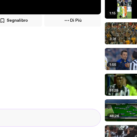
1:15
Segnalibro
Di Più
3:31
1:55
51:25
48:26