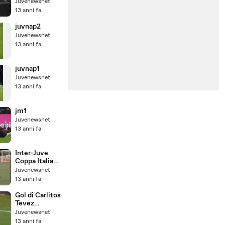
Juvenewsnet
13 anni fa
juvnap2
Juvenewsnet
13 anni fa
juvnap1
Juvenewsnet
13 anni fa
jm1
Juvenewsnet
13 anni fa
Inter-Juve
Coppa Italia
2004
Juvenewsnet
13 anni fa
Gol di Carlitos
Tevez
Juventus-
Juvenewsnet
Rappresentati
13 anni fa