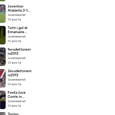
va Val D'Aosta
7-0
Juventus-
Atalanta 3-1
Ultimo gol di
Juvenewsnet
Del Piero in
13 anni fa
bianconero
Tutti i gol di
Emanuele
Giaccherini
Juvenewsnet
con la
13 anni fa
Juventus
(2011-2013)
1scudettorem
ix2013
Juvenewsnet
13 anni fa
2scudettorem
ix2013
Juvenewsnet
13 anni fa
Festa Juve
Conte in
mutande nella
Juvenewsnet
vasca
13 anni fa
ghiacciata!
Torino-