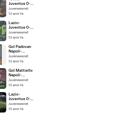
Juventus 0-2
Highlights
Juvenewsnet
28/4/2013
13 anni fa
Lazio-
Juventus 0-2
(Secondo
Juvenewsnet
Tempo)
13 anni fa
Gol Padovan
Napoli-
Juventus 1-2
Juvenewsnet
Finale Coppa
13 anni fa
Italia
Primavera
Gol Mattiello
2013
Napoli-
Juventus 1-2
Juvenewsnet
Finale Coppa
13 anni fa
Italia
Primavera
Lazio-
2013
Juventus 0-2
(Primo
Juvenewsnet
Tempo)
13 anni fa