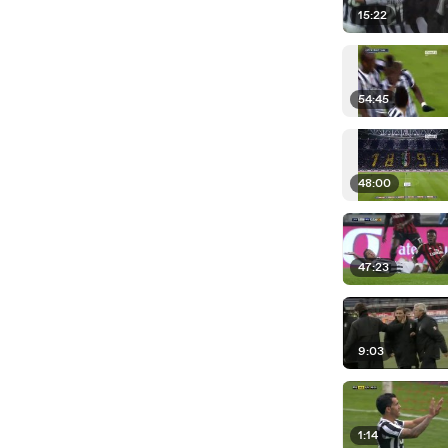
15:22
54:45
48:00
47:23
9:03
1:14