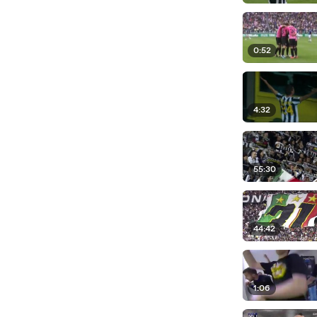
0:52
4:32
55:30
44:42
1:06