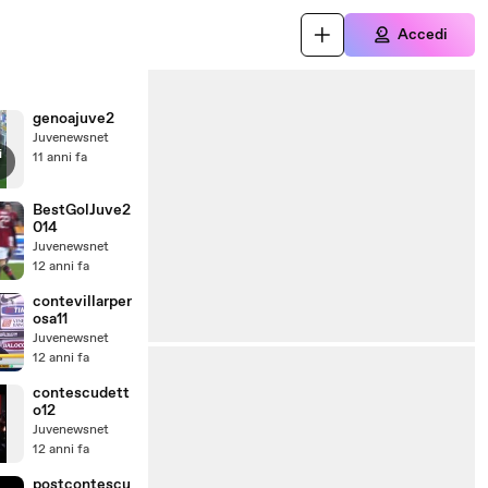
Accedi
genoajuve2
Juvenewsnet
i
11 anni fa
BestGolJuve2
014
Juvenewsnet
12 anni fa
contevillarper
osa11
Juvenewsnet
12 anni fa
contescudett
o12
Juvenewsnet
12 anni fa
postcontescu