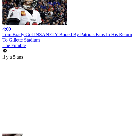
4:00
Tom Brady Got INSANELY Booed By Patriots Fans In His Return
To Gillette Stadium
The Fumble
il y a 5 ans