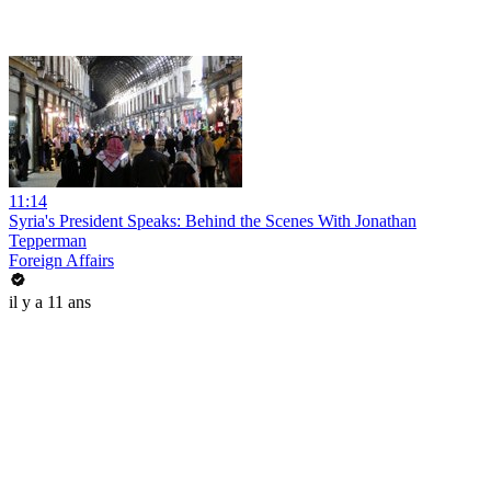
11:14
Syria's President Speaks: Behind the Scenes With Jonathan
Tepperman
Foreign Affairs
il y a 11 ans