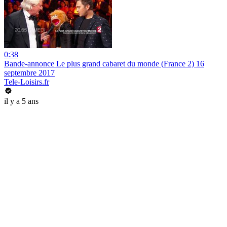
0:38
Bande-annonce Le plus grand cabaret du monde (France 2) 16
septembre 2017
Tele-Loisirs.fr
il y a 5 ans