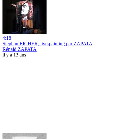
4:18
Stephan EICHER, live-painting par ZAPATA
Rénald ZAPATA
il y a 13 ans