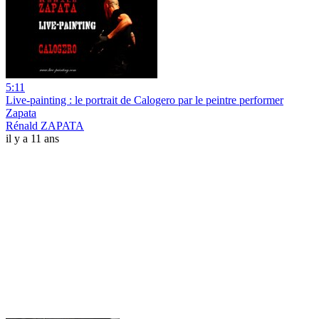
5:11
Live-painting : le portrait de Calogero par le peintre performer
Zapata
Rénald ZAPATA
il y a 11 ans