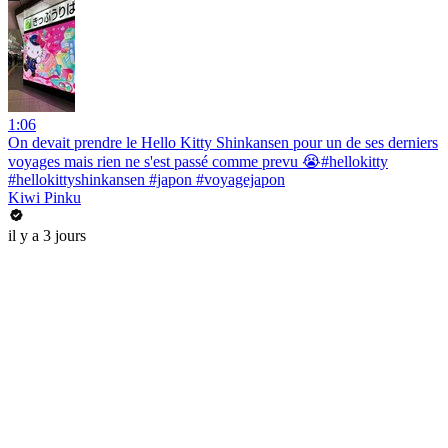
1:06
On devait prendre le Hello Kitty Shinkansen pour un de ses derniers
voyages mais rien ne s'est passé comme prevu 😭#hellokitty
#hellokittyshinkansen #japon #voyagejapon
Kiwi Pinku
il y a 3 jours