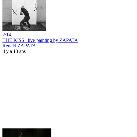
2:14
THE KISS : live-painting by ZAPATA
Rénald ZAPATA
il y a 13 ans