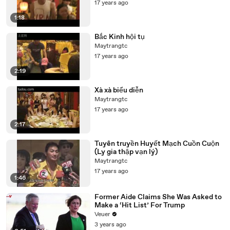
17 years ago
1:18
Bắc Kinh hội tụ
Maytrangtc
17 years ago
2:19
Xà xà biểu diễn
Maytrangtc
17 years ago
2:17
Tuyên truyền Huyết Mạch Cuồn Cuộn
(Ly gia thập vạn lý)
Maytrangtc
17 years ago
1:46
Former Aide Claims She Was Asked to
Make a ‘Hit List’ For Trump
Veuer
3 years ago