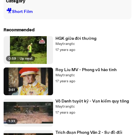
Category
🎥
Short Film
Recommended
HGK giữa đời thường
Maytrangtc
17 years ago
0:59
|
Up next
Roy Liu MV - Phong vũ hào tình
Maytrangtc
17 years ago
3:51
Vô Danh tuyệt kỹ - Vạn kiếm quy tông
Maytrangtc
17 years ago
1:33
Trích đoạn Phong Vân 2 - Sư đồ đối