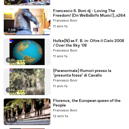
3:42
Francesco S. Boni dj - Loving The
Freedom! (On WeBxBoYs Music!)_x264
Francesco Boni
11 anni fa
7:09
Hulke(N) as F. B. in: Oltre il Cielo 2008
/ Over the Sky '08
Francesco Boni
11 anni fa
2:01
(Paranormale) Rumori presso la
"presunta fossa" di Cavallo
Francesco Boni
11 anni fa
3:10
Florence, the European queen of the
People
Francesco Boni
12 anni fa
6:17