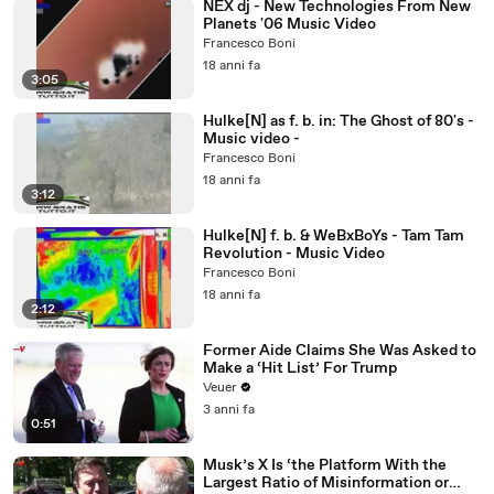
NEX dj - New Technologies From New
Planets '06 Music Video
Francesco Boni
18 anni fa
3:05
Hulke[N] as f. b. in: The Ghost of 80's -
Music video -
Francesco Boni
18 anni fa
3:12
Hulke[N] f. b. & WeBxBoYs - Tam Tam
Revolution - Music Video
Francesco Boni
18 anni fa
2:12
Former Aide Claims She Was Asked to
Make a ‘Hit List’ For Trump
Veuer
3 anni fa
0:51
Musk’s X Is ‘the Platform With the
Largest Ratio of Misinformation or