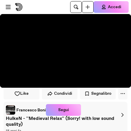
Vai al lettore
Passa al contenuto principale
Accedi
Like
Condividi
Segnalibro
Segui
Francesco Boni
HulkeN - ''Medieval Relax'' (Sorry! with low sound
quality)