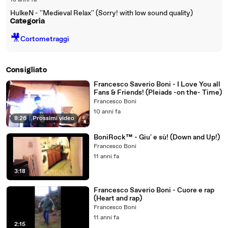
18 anni fa
HulkeN - ''Medieval Relax'' (Sorry! with low sound quality)
Categoria
🎥
Cortometraggi
Consigliato
Francesco Saverio Boni - I Love You all
Fans & Friends! (Pleiads -on the- Time)
Francesco Boni
10 anni fa
8:26
|
Prossimi video
BoniRock™ - Giu' e sù! (Down and Up!)
Francesco Boni
11 anni fa
3:18
Francesco Saverio Boni - Cuore e rap
(Heart and rap)
Francesco Boni
11 anni fa
2:15