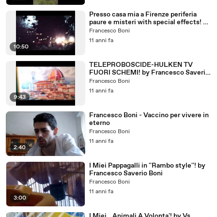
Presso casa mia a Firenze periferia
paure e misteri with special effects! by
Vostro Francesco S. Boni
Francesco Boni
11 anni fa
10:50
TELEPROBOSCIDE-HULKEN TV
FUORI SCHEMI! by Francesco Saverio
Boni
Francesco Boni
11 anni fa
9:43
Francesco Boni - Vaccino per vivere in
eterno
Francesco Boni
11 anni fa
2:40
I Miei Pappagalli in ''Rambo style''! by
Francesco Saverio Boni
Francesco Boni
11 anni fa
3:00
I Miei...Animali A Volonta'! by Vs.