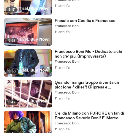
Francesco Boni
11 anni fa
3:17
Fiesole con Cecilia e Francesco
Francesco Boni
11 anni fa
8:52
Francesco Boni Mc - Dedicato a chi
non c'e' piu' (Improvvisata)
Francesco Boni
11 anni fa
3:50
Quando mangia troppo diventa un
piccione-*killer*! (Ripresa e
commento by Francesco Saverio Boni
Francesco Boni
ed Anna Maria Cantiani)
11 anni fa
5:42
C'e' da Milano con FURORE un fan di
Francesco Saverio Boni! E' Marco
Brambilla!
Francesco Boni
11 anni fa