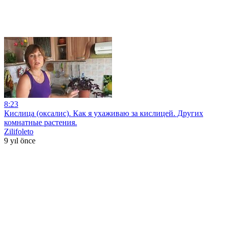
8:23
Кислица (оксалис). Как я ухаживаю за кислицей. Других
комнатные растения.
Zilifoleto
9 yıl önce