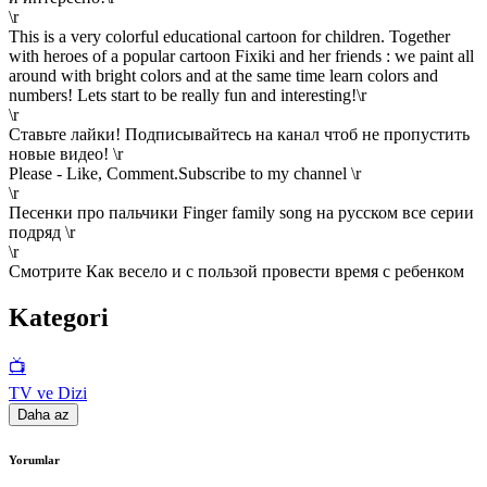
\r
This is a very colorful educational cartoon for children. Together
with heroes of a popular cartoon Fixiki and her friends : we paint all
around with bright colors and at the same time learn colors and
numbers! Lets start to be really fun and interesting!\r
\r
Ставьте лайки! Подписывайтесь на канал чтоб не пропустить
новые видео! \r
Please - Like, Comment.Subscribe to my channel \r
\r
Песенки про пальчики Finger family song на русском все серии
подряд \r
\r
Смотрите Как весело и с пользой провести время с ребенком
Kategori
📺
TV ve Dizi
Daha az
Yorumlar