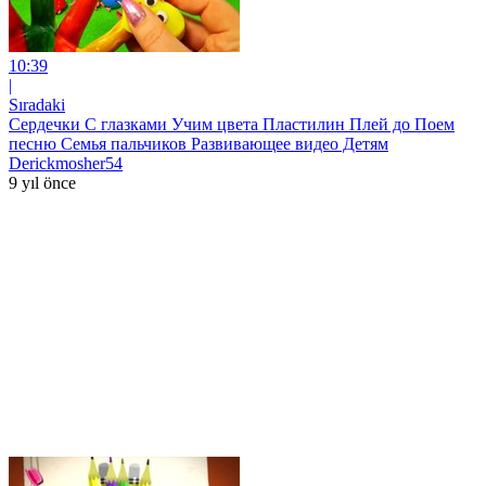
10:39
|
Sıradaki
Сердечки С глазками Учим цвета Пластилин Плей до Поем
песню Семья пальчиков Развивающее видео Детям
Derickmosher54
9 yıl önce