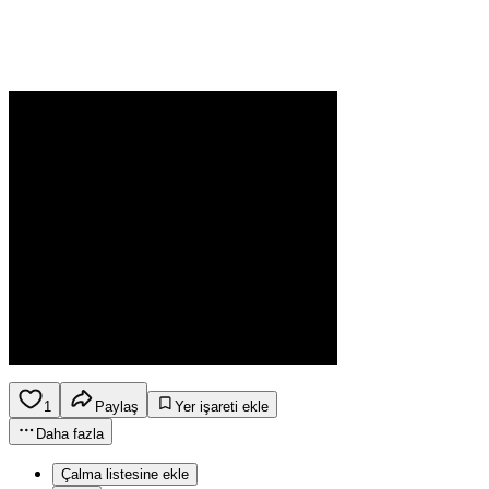
1
Paylaş
Yer işareti ekle
Daha fazla
Çalma listesine ekle