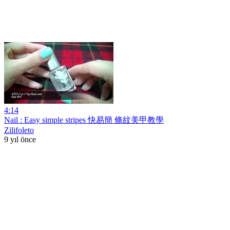
4:14
Nail : Easy simple stripes 快易簡 條紋美甲教學
Zilifoleto
9 yıl önce