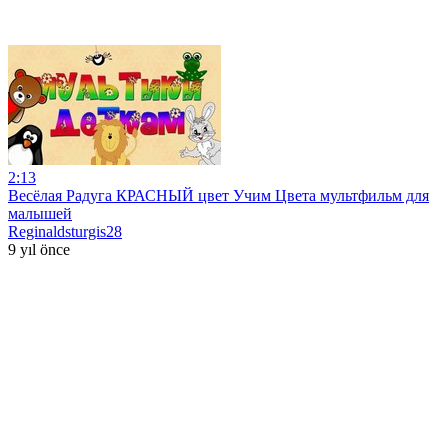
2:13
Весёлая Радуга КРАСНЫЙ цвет Учим Цвета мультфильм для
малышей
Reginaldsturgis28
9 yıl önce