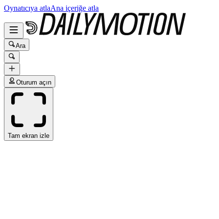
Oynatıcıya atla
Ana içeriğe atla
Ara
Oturum açın
Tam ekran izle