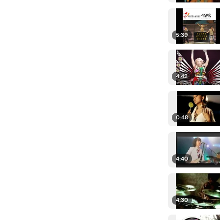
5:39
4:42
0:48
4:40
4:30