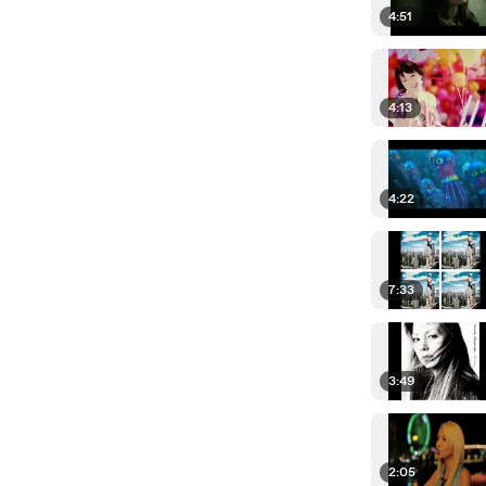
4:51
4:13
4:22
7:33
3:49
2:05