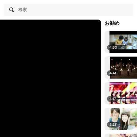
検索
お勧め
4:30
|
次
4:41
4:17
2:27