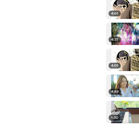
4:01
4:37
4:01
4:59
1:30