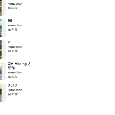
kumachan
16 年前
99
kumachan
16 年前
2
kumachan
16 年前
CM Making ３
部作
kumachan
16 年前
3 of 3
kumachan
16 年前