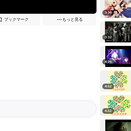
3:36
ブックマーク
もっと見る
3:32
4:26
4:52
4:52