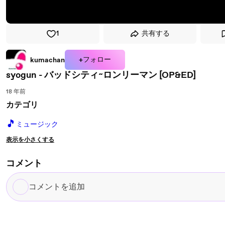
1
共有する
+フォロー
kumachan
syogun - バッドシティ~ロンリーマン [OP&ED]
18 年前
カテゴリ
🎵
ミュージック
表示を小さくする
コメント
コ
メ
ン
ト