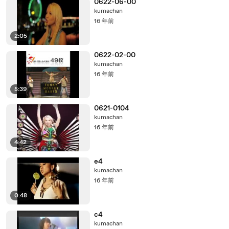
0622-06-00
kumachan
16 年前
2:05
0622-02-00
kumachan
16 年前
5:39
0621-0104
kumachan
16 年前
4:42
e4
kumachan
16 年前
0:48
c4
kumachan