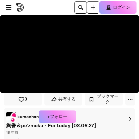
プレイヤーにスキップ
メインコンテンツにスキップ
ログイン
ブックマー
3
共有する
ク
+フォロー
kumachan
絢香＆pe'zmoku - For today [08.06.27]
18 年前