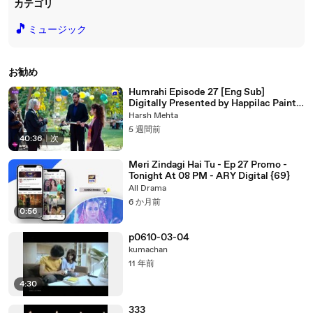
カテゴリ
🎵
ミュージック
お勧め
Humrahi Episode 27 [Eng Sub]
Digitally Presented by Happilac Paints
& Sunsilk - 27th June 2026
Harsh Mehta
5 週間前
40:36
|
次
Meri Zindagi Hai Tu - Ep 27 Promo -
Tonight At 08 PM - ARY Digital {69}
All Drama
6 か月前
0:56
p0610-03-04
kumachan
11 年前
4:30
333