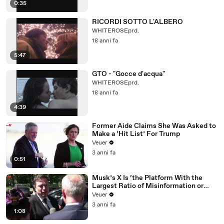
0:35
RICORDI SOTTO L'ALBERO
WHITEROSEprd.
18 anni fa
5:47
GTO - "Gocce d'acqua"
WHITEROSEprd.
18 anni fa
4:39
Former Aide Claims She Was Asked to
Make a ‘Hit List’ For Trump
Veuer
3 anni fa
0:51
Musk’s X Is ‘the Platform With the
Largest Ratio of Misinformation or
Disinformation’ Amongst All Social
Veuer
Media Platforms
3 anni fa
1:08