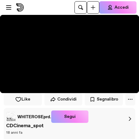
Vai al lettore
Passa al contenuto principale
Accedi
Like
Condividi
Segnalibro
Segui
WHITEROSEprd.
CDCinema_spot
18 anni fa