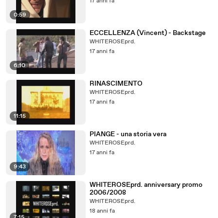
17 anni fa
0:59
ECCELLENZA (Vincent) - Backstage
WHITEROSEprd.
17 anni fa
6:10
RINASCIMENTO
WHITEROSEprd.
17 anni fa
11:15
PIANGE - una storia vera
WHITEROSEprd.
17 anni fa
9:43
WHITEROSEprd. anniversary promo
2006/2008
WHITEROSEprd.
18 anni fa
7:15