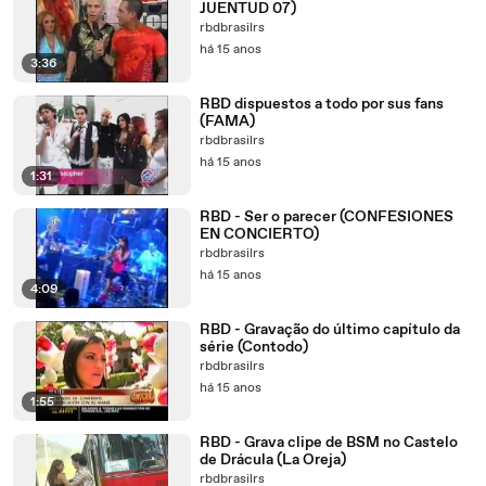
JUENTUD 07)
rbdbrasilrs
há 15 anos
3:36
RBD dispuestos a todo por sus fans
(FAMA)
rbdbrasilrs
há 15 anos
1:31
RBD - Ser o parecer (CONFESIONES
EN CONCIERTO)
rbdbrasilrs
há 15 anos
4:09
RBD - Gravação do último capítulo da
série (Contodo)
rbdbrasilrs
há 15 anos
1:55
RBD - Grava clipe de BSM no Castelo
de Drácula (La Oreja)
rbdbrasilrs