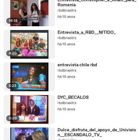
Entrevista_Christopher_e_Anahi_para_
Romenia
rbdbrasilrs
há 15 anos
16:18
Entrevista_a_RBD__NITIDO_
rbdbrasilrs
há 15 anos
4:20
entrevista chile rbd
rbdbrasilrs
há 15 anos
5:23
DYC_BECALOS
rbdbrasilrs
há 15 anos
0:29
Dulce_disfruta_del_apoyo_de_Univisio
n__ESCANDALO_TV_