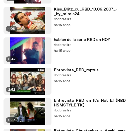
Kiss_Blitz_cu_RBD_13.06.2007_-
_by_mirela24
rbdbrasilrs
há 15 anos
1:08
hablan de la serie RBD en HOY
rbdbrasilrs
há 15 anos
0:42
Entrevista_RBD_roptus
rbdbrasilrs
há 15 anos
2:52
Entrevista_RBD_en_It's_Hot_E!_(RBD
HSMSTYLE.TK)
rbdbrasilrs
há 15 anos
0:57