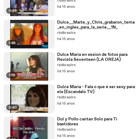
rbdbrasilrs
há 15 anos
0:49
Dulce__Maite_y_Chris_grabaron_tema
_en_ingles_para_la_serie__1N_
rbdbrasilrs
há 15 anos
1:48
Dulce Maria en sesion de fotos para
Revista Seventeen (LA OREJA)
rbdbrasilrs
há 15 anos
1:19
Dulce Maria - Fala o que é ser sexy para
ela (Escandalo TV)
rbdbrasilrs
há 15 anos
0:40
Dul y Pollo cantan Solo para Ti
bastidores
rbdbrasilrs
há 15 anos