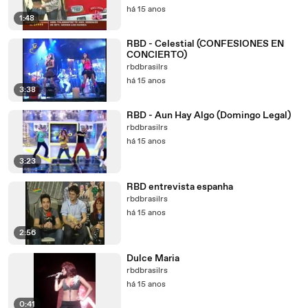
há 15 anos
1:48
RBD - Celestial (CONFESIONES EN
CONCIERTO)
rbdbrasilrs
há 15 anos
3:38
RBD - Aun Hay Algo (Domingo Legal)
rbdbrasilrs
há 15 anos
3:23
RBD entrevista espanha
rbdbrasilrs
há 15 anos
2:56
Dulce Maria
rbdbrasilrs
há 15 anos
0:41