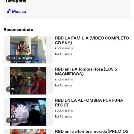
Categoria
🎵
Música
Recomendado
RBD LA FAMILIA (VIDEO COMPLETO
CD SKY)
rbdbrasilrs
há 15 anos
7:21
|
A Seguir
RBD en la Alfombra Rosa (LOS 5
MAGNIFICOS)
rbdbrasilrs
há 15 anos
1:00
RBD EN LA ALFOMBRA PURPURA
PJ'S 07
rbdbrasilrs
há 15 anos
0:30
RBD en la alfombra morada (PREMIOS