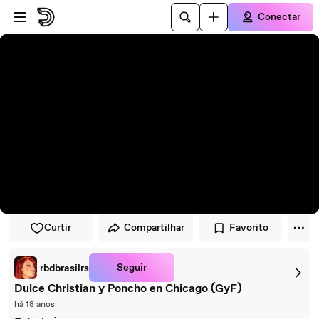
Pular para o player
Ir para o conteúdo principal
Conectar
Curtir
Compartilhar
Favorito
Seguir
rbdbrasilrs
Dulce Christian y Poncho en Chicago (GyF)
há 18 anos